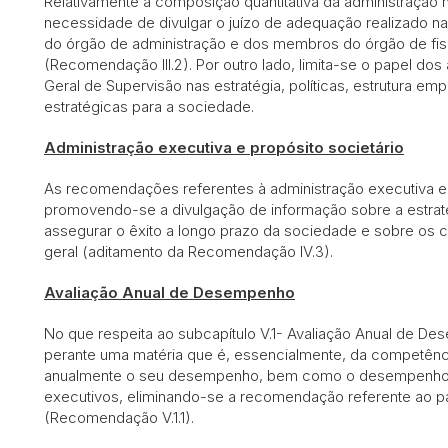
Relativamente à composição quantitativa da administração 
necessidade de divulgar o juízo de adequação realizado 
do órgão de administração e dos membros do órgão de fisc
(Recomendação III.2). Por outro lado, limita-se o papel do
Geral de Supervisão nas estratégia, políticas, estrutura e
estratégicas para a sociedade.
Administração executiva e propósito societário
As recomendações referentes à administração executiva e 
promovendo-se a divulgação de informação sobre a estratég
assegurar o êxito a longo prazo da sociedade e sobre os c
geral (aditamento da Recomendação IV.3).
Avaliação Anual de Desempenho
No que respeita ao subcapítulo V.1- Avaliação Anual de D
perante uma matéria que é, essencialmente, da competênci
anualmente o seu desempenho, bem como o desempenho d
executivos, eliminando-se a recomendação referente ao pa
(Recomendação V.1.1).