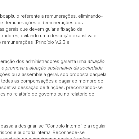
bcapítulo referente a remunerações, eliminando-
to de Remunerações e Remunerações dos
has gerais que devem guiar a fixação da
tradores, evitando uma descrição exaustiva e
e remunerações (Princípio V.2.B e
neração dos administradores garanta uma
atuação
s e promova a atuação sustentável da sociedade
ações ou a assembleia geral, sob proposta daquela
e todas as compensações a pagar ao membro de
respetiva cessação de funções, preconizando-se
s no relatório de governo ou no relatório de
passa a designar-se “Controlo Interno” e a regular
riscos e auditoria interna. Reconhece-se
no controlo do cumprimento destas funções,