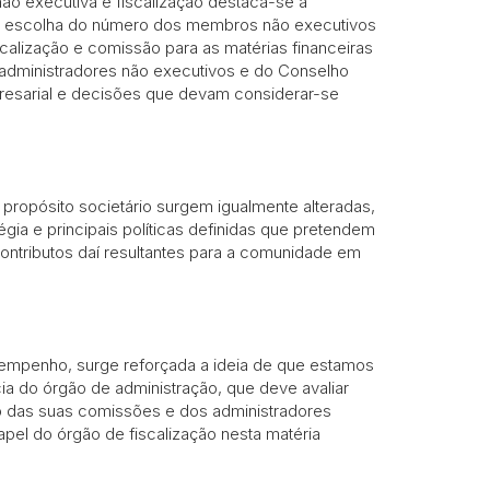
não executiva e fiscalização destaca-se a
na escolha do número dos membros não executivos
alização e comissão para as matérias financeiras
s administradores não executivos e do Conselho
mpresarial e decisões que devam considerar-se
propósito societário surgem igualmente alteradas,
ia e principais políticas definidas que pretendem
ontributos daí resultantes para a comunidade em
esempenho, surge reforçada a ideia de que estamos
a do órgão de administração, que deve avaliar
as suas comissões e dos administradores
pel do órgão de fiscalização nesta matéria