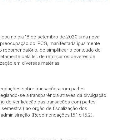
licou no dia 18 de setembro de 2020 uma nova
 preocupação do IPCG, manifestada igualmente
 recomendatório, de simplificar o conteúdo do
etamente pela lei, de reforçar os deveres de
lização em diversas matérias.
mendações sobre transações com partes
legiando-se a transparência através da divulgação
rno de verificação das transações com partes
 semestral) ao órgão de fiscalização dos
administração (Recomendações I.5.1 e I.5.2).