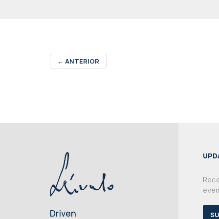
←
ANTERIOR
UPD
Rece
even
Driven
SU