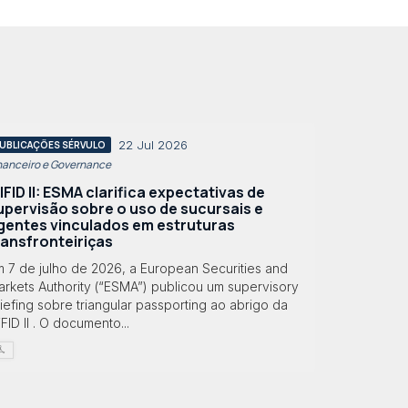
22 Jul 2026
UBLICAÇÕES SÉRVULO
nanceiro e Governance
IFID II: ESMA clarifica expectativas de
upervisão sobre o uso de sucursais e
gentes vinculados em estruturas
ransfronteiriças
m 7 de julho de 2026, a European Securities and
rkets Authority (“ESMA”) publicou um supervisory
iefing sobre triangular passporting ao abrigo da
FID II . O documento...