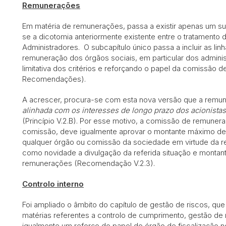
Remunerações
Em matéria de remunerações, passa a existir apenas um su
se a dicotomia anteriormente existente entre o tratamen
Administradores. O subcapítulo único passa a incluir as lin
remuneração dos órgãos sociais, em particular dos adminis
limitativa dos critérios e reforçando o papel da comissão d
Recomendações).
A acrescer, procura-se com esta nova versão que a remu
alinhada com os interesses de longo prazo dos acionista
(Princípio V.2.B). Por esse motivo, a comissão de remuner
comissão, deve igualmente aprovar o montante máximo d
qualquer órgão ou comissão da sociedade em virtude da 
como novidade a divulgação da referida situação e montante
remunerações (Recomendação V.2.3).
Controlo interno
Foi ampliado o âmbito do capítulo de gestão de riscos, que 
matérias referentes a controlo de cumprimento, gestão de 
igualmente um reforço do papel do órgão de fiscalização 