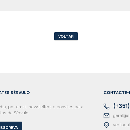
VOLTAR
ATES SÉRVULO
CONTACTE-
(+351)
ba, por email, newsletters e convites para
tos da Sérvulo
geral@s
ver loca
BSCREVA