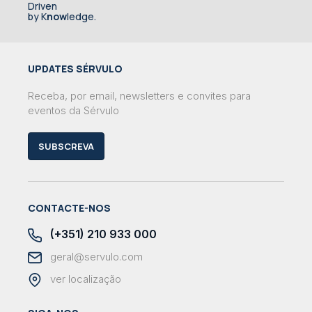
Driven
by K
now
ledge.
UPDATES SÉRVULO
Receba, por email, newsletters e convites para
eventos da Sérvulo
SUBSCREVA
CONTACTE-NOS
(+351) 210 933 000
geral@servulo.com
ver localização