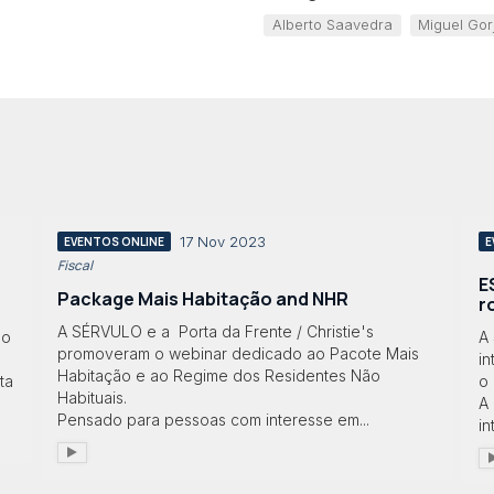
Alberto Saavedra
Miguel Gor
17 Nov 2023
EVENTOS ONLINE
E
Fiscal
E
Package Mais Habitação and NHR
r
A SÉRVULO e a Porta da Frente / Christie's
mo
A 
promoveram o webinar dedicado ao Pacote Mais
i
Habitação e ao Regime dos Residentes Não
ta
o
Habituais.
A
Pensado para pessoas com interesse em...
in