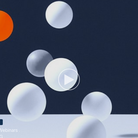
E
Webinars .
G