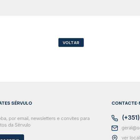
VOLTAR
ATES SÉRVULO
CONTACTE-
(+351)
ba, por email, newsletters e convites para
tos da Sérvulo
geral@s
ver loca