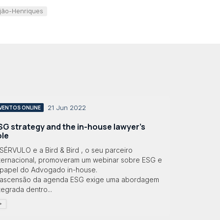
jão-Henriques
21 Jun 2022
VENTOS ONLINE
SG strategy and the in-house lawyer’s
ole
SÉRVULO e a Bird & Bird , o seu parceiro
nternacional, promoveram um webinar sobre ESG e
 papel do Advogado in-house.
 ascensão da agenda ESG exige uma abordagem
tegrada dentro...