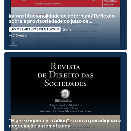
Inconstitucionalidade ad aeternum? Reflexão
sobre a provisoriedade do juízo de...
2018
LIVROS E ARTIGOS CIENTÍFICOS
in O Direito
"High-Frequency Trading" - o novo paradigma da
negociação automatizada