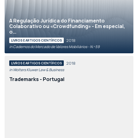
A Regulação Jurídica do Financiamento
Colaborativo ou «Crowdfunding» - Em especial,
o...
2018
LIVROS E ARTIGOS CIENTÍFICOS
in Cadernos do Mercado de Valores Mobiliários - N.º 59
2018
LIVROS E ARTIGOS CIENTÍFICOS
in Wolters Kluwer Law & Business
Trademarks - Portugal