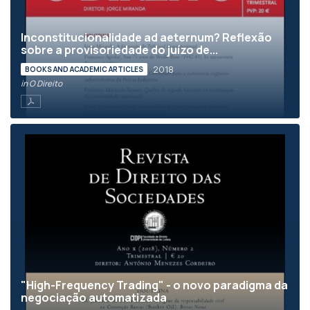
Inconstitucionalidade ad aeternum? Reflexão
sobre a provisoriedade do juízo de...
2018
BOOKS AND ACADEMIC ARTICLES
in O Direito
"High-Frequency Trading" - o novo paradigma da
negociação automatizada