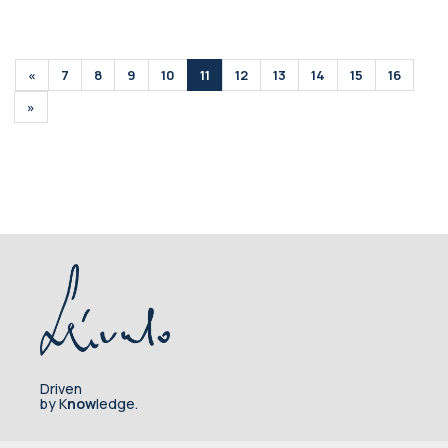
«
7
8
9
10
11
12
13
14
15
16
»
Driven
by K
now
ledge.