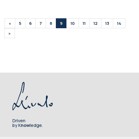
«
5
6
7
8
9
10
11
12
13
14
»
Driven
by K
now
ledge.