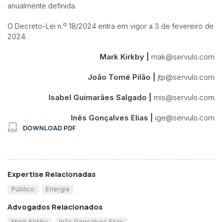
anualmente definida.
O Decreto-Lei n.º 18/2024 entra em vigor a 3 de fevereiro de
2024.
Mark Kirkby |
mak@servulo.com
João Tomé Pilão |
jtp@servulo.com
Isabel Guimarães Salgado |
mis@servulo.com
Inês Gonçalves Elias |
ige@servulo.com
DOWNLOAD PDF
Expertise Relacionadas
Público
Energia
Advogados Relacionados
Mark Kirkby
Inês Gonçalves Elias