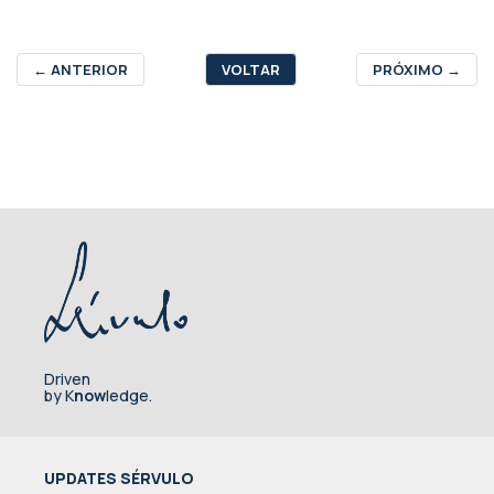
←
ANTERIOR
VOLTAR
PRÓXIMO
→
Driven
by K
now
ledge.
UPDATES SÉRVULO