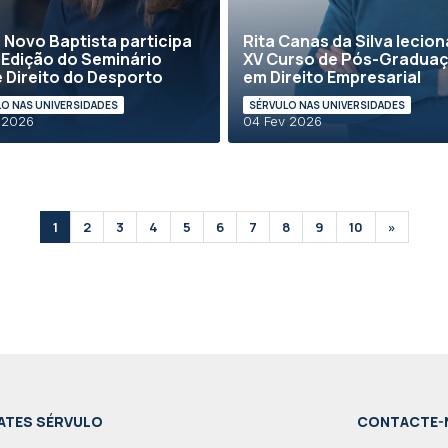
 Novo Baptista participa
Rita Canas da Silva lecion
ª Edição do Seminário
XV Curso de Pós-Gradua
 Direito do Desporto
em Direito Empresarial
O NAS UNIVERSIDADES
SÉRVULO NAS UNIVERSIDADES
 2026
04 Fev 2026
1
2
3
4
5
6
7
8
9
10
»
ATES SÉRVULO
CONTACTE-