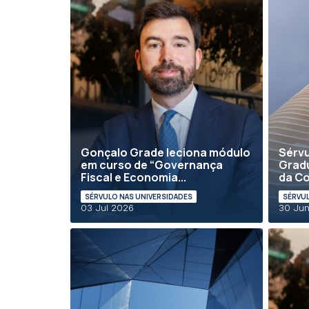
Gonçalo Grade leciona módulo
Sérvu
em curso de “Governança
Gradu
Fiscal e Economia...
da Co
SÉRVULO NAS UNIVERSIDADES
SÉRVUL
03 Jul 2026
30 Ju