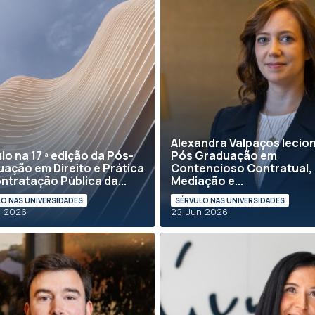
Alexandra Valpaços lecio
lo na 17 ª edição da Pós-
Pós Graduação em
ação em Direito e Prática
Contencioso Contratual,
ntratação Pública da...
Mediação e...
O NAS UNIVERSIDADES
SÉRVULO NAS UNIVERSIDADES
n 2026
23 Jun 2026