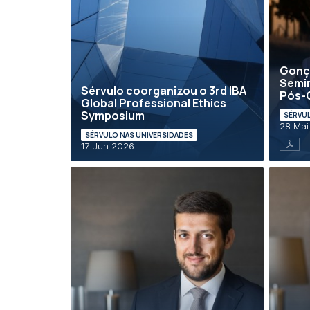
Gonça
Semin
Sérvulo coorganizou o 3rd IBA
Pós-G
Global Professional Ethics
Symposium
SÉRVUL
28 Mai
SÉRVULO NAS UNIVERSIDADES
17 Jun 2026