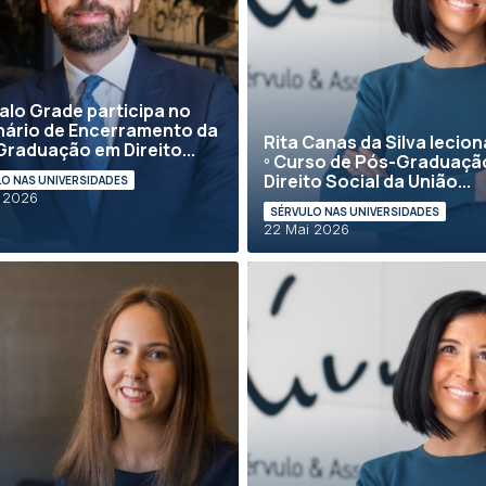
lo Grade participa no
ário de Encerramento da
Rita Canas da Silva lecion
raduação em Direito...
º Curso de Pós-Graduaçã
Direito Social da União...
O NAS UNIVERSIDADES
 2026
SÉRVULO NAS UNIVERSIDADES
22 Mai 2026