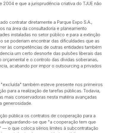
de 2004 e que a jurisprudência criativa do TJUE não
tado contratar diretamente a Parque Expo S.A.,
iços na área da consultadoria e planeamento
ades instaladas no setor público e para a extinção
po se poderiam encontrar das dificuldades que as
rrer às competências de outras entidades também
idencia um certo desnorte das pulsões liberais das
 orçamental e o controlo das dívidas soberanas,
ência, acabando por impor o outsourcing a privados
va "excluída" também esteve presente nos primeiros
 para a realização de tarefas públicas. Todavia,
tas mais conservadoras nesta matéria avançadas
va generosidade.
ção pública os contratos de cooperação para a
s, salvaguardando-se que "a cooperação tem que
" — o que coloca sérios limites à subcontratação