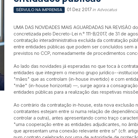
01 Dez 2017
SÉRVULO NA IMPRENSA
in Advocatus
UMA DAS NOVIDADES MAIS AGUARDADAS NA REVISÃO do Có
concretizada pelo Decreto-Lei n.° 111-B/2017, de 31 de ag
contratação interadministrativa excluída da contratação púb
entre entidades públicas que podem ser concluídos sem a
previstos no CCP, nomeadamente de procedimentos conco
Ao lado das novidades já esperadas no que toca à contra
entidades que integrem o mesmo grupo jurídico--instituci
"mães" que as controlam (in-house invertido) e com entid
"mãe" (in-house horizontal) —, surge agora a consagração
entidades públicas para a realização das respetivas missõe
Ao contrário da contratação in-house, esta nova exclusão
contratantes estejam entre si numa relação de dependênci
controlar a outra), antes apresentando como traço caracter
"uma cooperação entre as entidades adjudicantes, no âmbito
que apresentam uma conexão relevante entre si" (cfr. artig
num contrato celebrado por uma de autoridade de proteção 