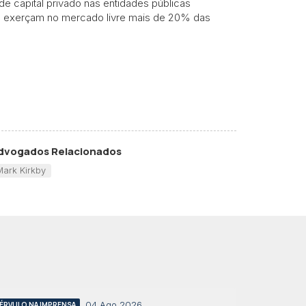
de capital privado nas entidades públicas
ão exerçam no mercado livre mais de 20% das
dvogados Relacionados
Mark Kirkby
04 Ago 2026
ÉRVULO NA IMPRENSA