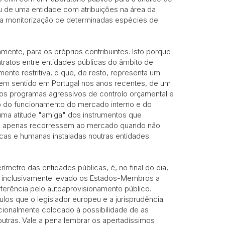
u de uma entidade com atribuições na área da
 a monitorização de determinadas espécies de
mente, para os próprios contribuintes. Isto porque
ntratos entre entidades públicas do âmbito de
mente restritiva, o que, de resto, representa um
bem sentido em Portugal nos anos recentes, de um
os programas agressivos de controlo orçamental e
o do funcionamento do mercado interno e do
 uma atitude "amiga" dos instrumentos que
tas apenas recorressem ao mercado quando não
icas e humanas instaladas noutras entidades
metro das entidades públicas, é, no final do dia,
m inclusivamente levado os Estados-Membros a
ferência pelo autoaprovisionamento público.
los que o legislador europeu e a jurisprudência
icionalmente colocado à possibilidade de as
utras. Vale a pena lembrar os apertadíssimos