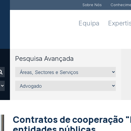
Sobre Nós
Conhecime
Equipa
Experti
Pesquisa Avançada
Áreas,
Sectores
e
Advogado
Serviços
Contratos de cooperação "
entidades públicas