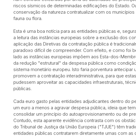
riscos sísmicos de determinadas edificações do Estado. O
conservação da natureza contratualizar com os municípios
fauna ou flora.
Esta é uma boa notícia para as entidades públicas e, segura
a leitura das instâncias europeias sobre a exclusão dos co
aplicação das Diretivas da contratação pública é tradicional
paradoxo difícil de compreender. Com efeito, e como foi 
lado as instâncias europeias impõem aos Esta-dos-Membr
da redução "estrutural" da despesa pública como condiçã
sistema monetário europeu. Isto faria porventura antecipar
promovem a contratação interadministrativa, para que es
pudessem aproveitar as capacidades infraestruturais, técn
públicas.
Cada euro gasto pelas entidades adjudicantes dentro do perí
um euro a menos a agravar despesa pública, ideia que te
consolidar um princípio do autoaprovisionamento ou de pre
Contudo, esta aparente evidência contrasta com os obstácu
do Tribunal de Justiça da União Europeia ("TJUE") têm trad
entidades públicas contratarem diretamente umas com as o