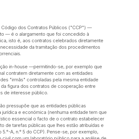
digo dos Contratos Públicos ("CCP") —
osto — é o alargamento que foi concedido à
lica, isto é, aos contratos celebrados diretamente
 necessidade da tramitação dos procedimentos
rrenciais.
tação in-house —permitindo-se, por exemplo que
onal contratem diretamente com as entidades
ades "irmãs" controladas pela mesma entidade
 da figura dos contratos de cooperação entre
s de interesse público.
 não pressupõe que as entidades públicas
a jurídica e económica (nenhuma entidade tem que
ístico essencial o facto de o contrato estabelecer
 de tarefas públicas que lhes estão atribuídas e
o 5.°-A, n.° 5 do CCP). Pense-se, por exemplo,
civil com um laboratório público para a análise de