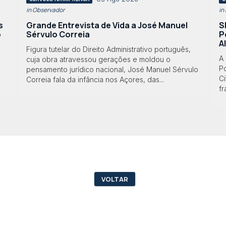
in Observador
in
s
Grande Entrevista de Vida a José Manuel
S
o
Sérvulo Correia
P
A
Figura tutelar do Direito Administrativo português,
A
cuja obra atravessou gerações e moldou o
Po
pensamento jurídico nacional, José Manuel Sérvulo
Ci
Correia fala da infância nos Açores, das...
f
VOLTAR