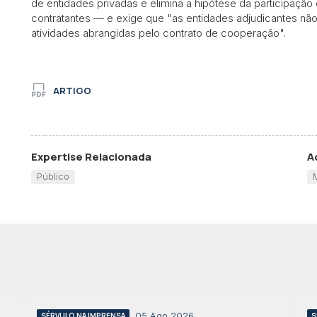
de entidades privadas e elimina a hipótese da participação 
contratantes — e exige que "as entidades adjudicantes n
atividades abrangidas pelo contrato de cooperação".
ARTIGO
Expertise Relacionada
A
Público
05 Ago 2026
SÉRVULO NA IMPRENSA
S