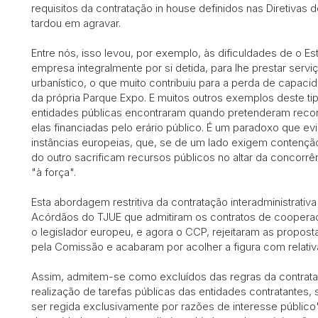
requisitos da contratação in house definidos nas Diretivas 
tardou em agravar.
Entre nós, isso levou, por exemplo, às dificuldades de o Es
empresa integralmente por si detida, para lhe prestar serv
urbanístico, o que muito contribuiu para a perda de capacid
da própria Parque Expo. E muitos outros exemplos deste ti
entidades públicas encontraram quando pretenderam reco
elas financiadas pelo erário público. É um paradoxo que ev
instâncias europeias, que, se de um lado exigem contenção
do outro sacrificam recursos públicos no altar da concorr
"à força".
Esta abordagem restritiva da contratação interadministrati
Acórdãos do TJUE que admitiram os contratos de cooperação
o legislador europeu, e agora o CCP, rejeitaram as propos
pela Comissão e acabaram por acolher a figura com relati
Assim, admitem-se como excluídos das regras da contrata
realização de tarefas públicas das entidades contratante
ser regida exclusivamente por razões de interesse público