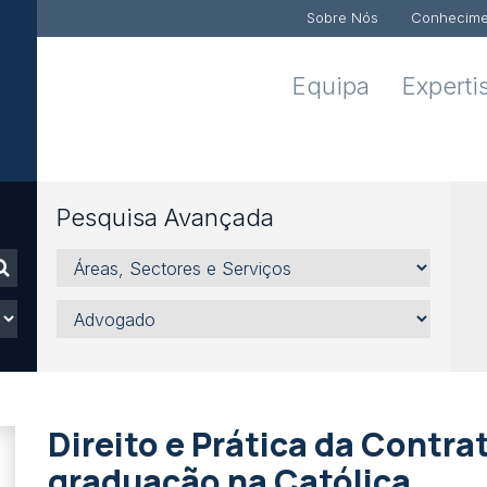
Sobre Nós
Conhecime
Equipa
Experti
Pesquisa Avançada
Áreas,
Sectores
e
Advogado
Serviços
Direito e Prática da Contr
graduação na Católica