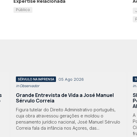
Expertise Relacionada
A
Público
05 Ago 2026
SÉRVULO NA IMPRENSA
S
in Observador
in
s
Grande Entrevista de Vida a José Manuel
S
o
Sérvulo Correia
P
A
Figura tutelar do Direito Administrativo português,
A
cuja obra atravessou gerações e moldou o
Po
pensamento jurídico nacional, José Manuel Sérvulo
Ci
Correia fala da infância nos Açores, das...
f