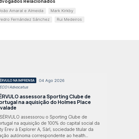
dvogados Relacionados
João Amaral e Almeida
Mark Kirkby
Pedro Fernández Sánchez
Rui Medeiros
04 Ago 2026
ÉRVULO NA IMPRENSA
 ECO | Advocatus
ÉRVULO assessora Sporting Clube de
ortugal na aquisição do Holmes Place
lvalade
 SÉRVULO assessorou o Sporting Clube de
rtugal na aquisição de 100% do capital social da
ty Erev à Explorer A, Sàrl, sociedade titular da
ração autónoma correspondente ao health...