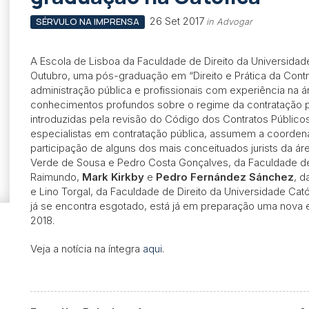
26 Set 2017
SÉRVULO NA IMPRENSA
in Advogar
A Escola de Lisboa da Faculdade de Direito da Universidad
Outubro, uma pós-graduação em “Direito e Prática da Contr
administração pública e profissionais com experiência na ár
conhecimentos profundos sobre o regime da contratação pú
introduzidas pela revisão do Código dos Contratos Público
especialistas em contratação pública, assumem a coorde
participação de alguns dos mais conceituados jurists da ár
Verde de Sousa e Pedro Costa Gonçalves, da Faculdade de 
Raimundo,
Mark Kirkby
e
Pedro Fernández Sánchez
, d
e Lino Torgal, da Faculdade de Direito da Universidade Cat
já se encontra esgotado, está já em preparação uma nova e
2018.
Veja a notícia na íntegra
aqui
.