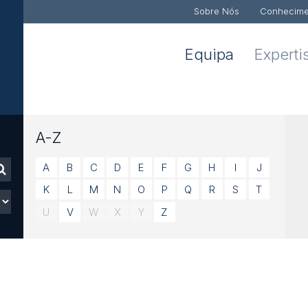
Sobre Nós
Conhecime
Equipa
Experti
A-Z
A
B
C
D
E
F
G
H
I
J
K
L
M
N
O
P
Q
R
S
T
U
V
W
X
Y
Z