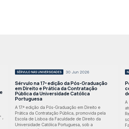
30 Jun 2026
SÉRVULO NAS UNIVERSIDADES
N
Sérvulo na 17ª edição da Pós-Graduação
P
em Direito e Prática da Contratação
c
te
Pública da Universidade Católica
d
Portuguesa
A
A 17.ª edição da Pós-Graduação em Direito e
a
Prática da Contratação Pública, promovida pela
Re
 ,
Escola de Lisboa da Faculdade de Direito da
s
Universidade Católica Portuguesa, sob a
Fa