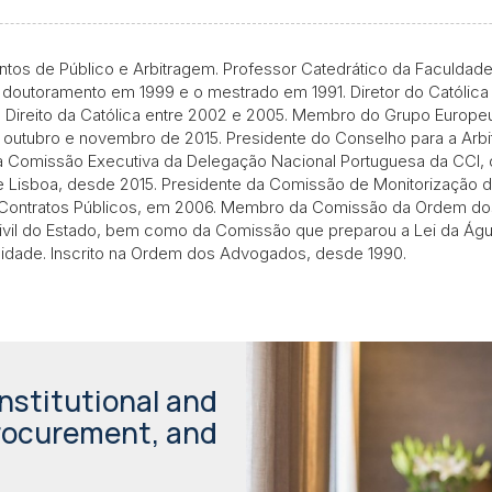
os de Público e Arbitragem. Professor Catedrático da Faculdade 
 doutoramento em 1999 e o mestrado em 1991. Diretor do Católic
de Direito da Católica entre 2002 e 2005. Membro do Grupo Europeu
e outubro e novembro de 2015. Presidente do Conselho para a Arb
a Comissão Executiva da Delegação Nacional Portuguesa da CCI
 Lisboa, desde 2015. Presidente da Comissão de Monitorização 
s Contratos Públicos, em 2006. Membro da Comissão da Ordem d
 civil do Estado, bem como da Comissão que preparou a Lei da Ág
alidade. Inscrito na Ordem dos Advogados, desde 1990.
nstitutional and
procurement, and