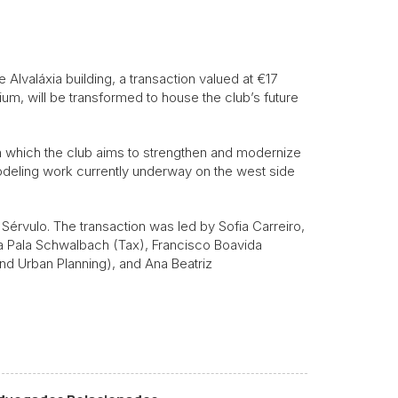
 Alvaláxia building, a transaction valued at €17
ium, will be transformed to house the club’s future
gh which the club aims to strengthen and modernize
modeling work currently underway on the west side
Sérvulo. The transaction was led by Sofia Carreiro,
sa Pala Schwalbach (Tax), Francisco Boavida
nd Urban Planning), and Ana Beatriz