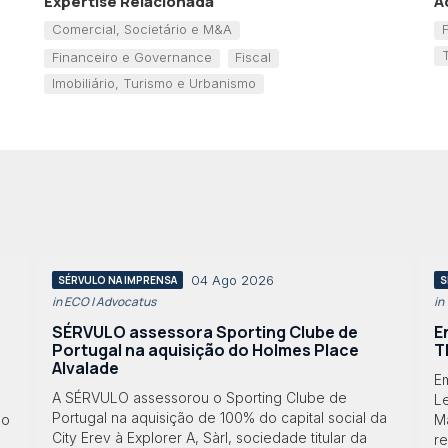
Expertise Relacionada
A
Comercial, Societário e M&A
Financeiro e Governance
Fiscal
Imobiliário, Turismo e Urbanismo
04 Ago 2026
SÉRVULO NA IMPRENSA
S
in ECO | Advocatus
in
SÉRVULO assessora Sporting Clube de
E
Portugal na aquisição do Holmes Place
T
Alvalade
Em
A SÉRVULO assessorou o Sporting Clube de
Le
Portugal na aquisição de 100% do capital social da
lo
M
City Erev à Explorer A, Sàrl, sociedade titular da
r