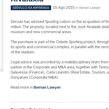
20 Ago 2025
SÉRVULO NA IMPRENSA
in Iberian Lawyer
Sérvulo has advised Sporting Lisbon on the acquisition of the
million. The property, located next to the José Alvalade stad
museum and new commercial areas.
The purchase is part of the Cidade Sporting project, throu
its sports and commercial complex, in parallel with the re
of the stadium.
Legal advice was provided by a multidisciplinary team from 
partner in the Corporate and M&A area, together with Tere
Salavessa (Finance), Carla Leandro (Real Estate, Tourism, a
Gonçalves (Corporate M&A).
Read more in
Iberian Lawyer
.