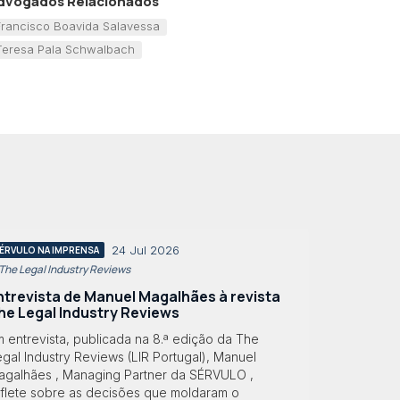
dvogados Relacionados
Francisco Boavida Salavessa
Teresa Pala Schwalbach
24 Jul 2026
ÉRVULO NA IMPRENSA
 The Legal Industry Reviews
ntrevista de Manuel Magalhães à revista
he Legal Industry Reviews
 entrevista, publicada na 8.ª edição da The
gal Industry Reviews (LIR Portugal), Manuel
agalhães , Managing Partner da SÉRVULO ,
eflete sobre as decisões que moldaram o