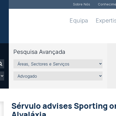
Sobre Nós
Conhecime
Equipa
Experti
Pesquisa Avançada
Áreas,
Sectores
e
Advogado
Serviços
Sérvulo advises Sporting on
Alvaláxia