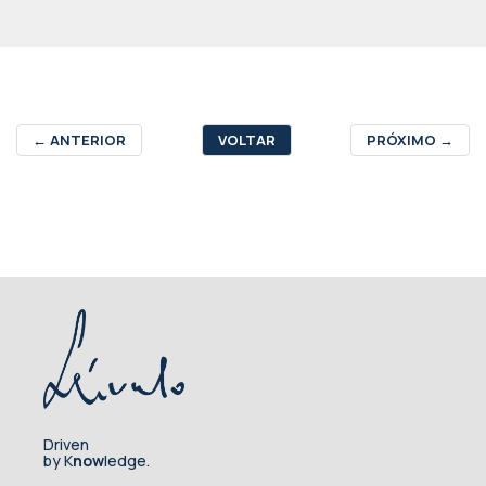
←
ANTERIOR
VOLTAR
PRÓXIMO
→
Driven
by K
now
ledge.