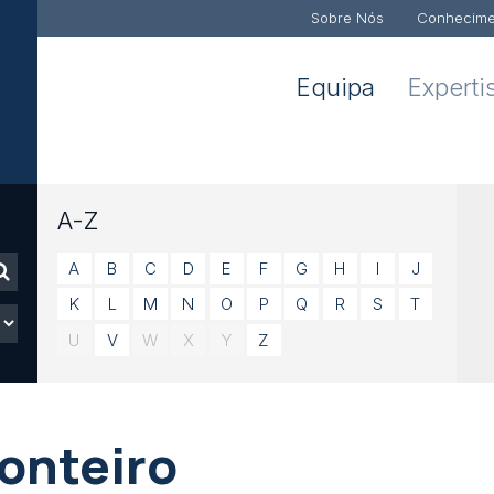
Sobre Nós
Conhecime
Equipa
Experti
A-Z
A
B
C
D
E
F
G
H
I
J
K
L
M
N
O
P
Q
R
S
T
U
V
W
X
Y
Z
onteiro