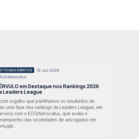
16 Jul 2026
OTÍCIAS E EVENTOS
 Eco| Advocatus
ÉRVULO em Destaque nos Rankings 2026
a Leaders League
 com orgulho que partilhamos os resultados de
ais uma fase dos rankings da Leaders League, em
arceria com o ECO/Advocatus, que avalia o
esempenho das sociedades de advogados em
rtugal...