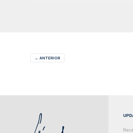
←
ANTERIOR
UPD
Rece