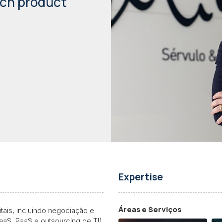
ech product
Expertise
Áreas e Serviços
itais, incluindo negociação e
aaS, PaaS e outsourcing de TI).