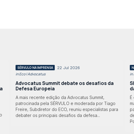
22 Jul 2026
SÉRVULO NA IMPRENSA
N
in Eco | Advocatus
in
Advocatus Summit debate os desafios da
S
ia
Defesa Europeia
d
A mais recente edição da Advocatus Summit,
É
patrocinada pela SÉRVULO e moderada por Tiago
m
Freire, Subdiretor do ECO, reuniu especialistas para
p
o
debater os principais desafios da defesa...
d
Po