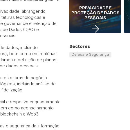
PRIVACIDADE E
rivacidade, abrangendo
PROTEÇÃO DE DADOS
iteturas tecnológicas e
PESSOAIS
 de governance e retenção de
ão de Dados (DPO) e
essoais.
Sectores
de dados, incluindo
ros), bem como em matérias
Defesa e Segurança
damente definição de planos
s de dados pessoais.
r, estruturas de negócio
lógicos, incluindo análise de
fidelização.
ficial e respetivo enquadramento
t, bem como aconselhamento
, blockchain e Web3.
as e segurança da informação.