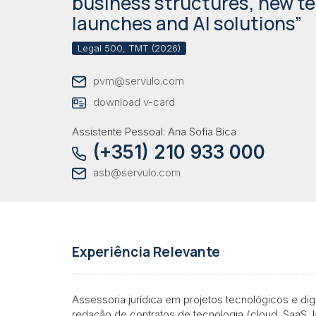
business structures, new t
launches and AI solutions”
Legal 500, TMT (2026)
pvm@servulo.com
download v-card
Assistente Pessoal: Ana Sofia Bica
(+351) 210 933 000
asb@servulo.com
Experiência Relevante
Assessoria jurídica em projetos tecnológicos e dig
redação de contratos de tecnologia (cloud, SaaS, I