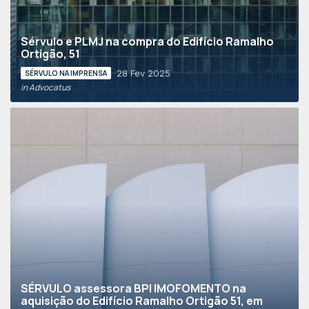
Sérvulo e PLMJ na compra do Edifício Ramalho
Ortigão, 51
28 Fev 2025
SÉRVULO NA IMPRENSA
in Advocatus
SÉRVULO assessora BPI IMOFOMENTO na
aquisição do Edifício Ramalho Ortigão 51, em