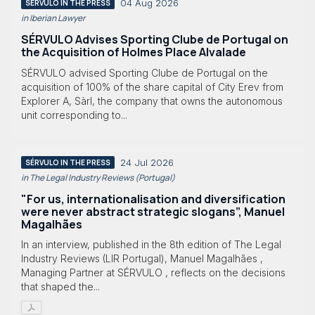
04 Aug 2026
SÉRVULO IN THE PRESS
in Iberian Lawyer
SÉRVULO Advises Sporting Clube de Portugal on
the Acquisition of Holmes Place Alvalade
SÉRVULO advised Sporting Clube de Portugal on the
acquisition of 100% of the share capital of City Erev from
Explorer A, Sàrl, the company that owns the autonomous
unit corresponding to...
24 Jul 2026
SÉRVULO IN THE PRESS
in The Legal Industry Reviews (Portugal)
"For us, internationalisation and diversification
were never abstract strategic slogans”, Manuel
Magalhães
In an interview, published in the 8th edition of The Legal
Industry Reviews (LIR Portugal), Manuel Magalhães ,
Managing Partner at SÉRVULO , reflects on the decisions
that shaped the...