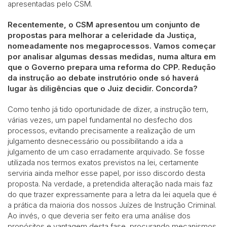
apresentadas pelo CSM.
Recentemente, o CSM apresentou um conjunto de
propostas para melhorar a celeridade da Justiça,
nomeadamente nos megaprocessos. Vamos começar
por analisar algumas dessas medidas, numa altura em
que o Governo prepara uma reforma do CPP. Redução
da instrução ao debate instrutório onde só haverá
lugar às diligências que o Juiz decidir. Concorda?
Como tenho já tido oportunidade de dizer, a instrução tem,
várias vezes, um papel fundamental no desfecho dos
processos, evitando precisamente a realização de um
julgamento desnecessário ou possibilitando a ida a
julgamento de um caso erradamente arquivado. Se fosse
utilizada nos termos exatos previstos na lei, certamente
serviria ainda melhor esse papel, por isso discordo desta
proposta. Na verdade, a pretendida alteração nada mais faz
do que trazer expressamente para a letra da lei aquela que é
a prática da maioria dos nossos Juízes de Instrução Criminal.
Ao invés, o que deveria ser feito era uma análise dos
propósitos e vantagem desta fase, procurando mecanismos