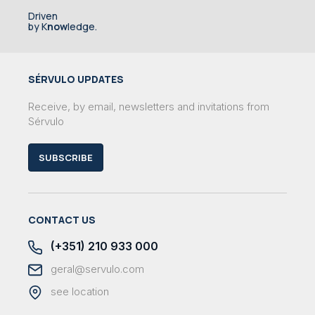
Driven
by K
now
ledge.
SÉRVULO UPDATES
Receive, by email, newsletters and invitations from
Sérvulo
SUBSCRIBE
CONTACT US
(+351) 210 933 000
geral@servulo.com
see location