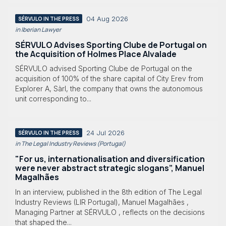
04 Aug 2026
SÉRVULO IN THE PRESS
in Iberian Lawyer
SÉRVULO Advises Sporting Clube de Portugal on
the Acquisition of Holmes Place Alvalade
SÉRVULO advised Sporting Clube de Portugal on the
acquisition of 100% of the share capital of City Erev from
Explorer A, Sàrl, the company that owns the autonomous
unit corresponding to...
24 Jul 2026
SÉRVULO IN THE PRESS
in The Legal Industry Reviews (Portugal)
"For us, internationalisation and diversification
were never abstract strategic slogans”, Manuel
Magalhães
In an interview, published in the 8th edition of The Legal
Industry Reviews (LIR Portugal), Manuel Magalhães ,
Managing Partner at SÉRVULO , reflects on the decisions
that shaped the...