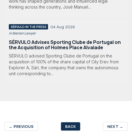
work has shaped generations and influenced legal
thinking across the country, José Manuel...
04 Aug 2026
SÉRVULO IN THE PRESS
in Iberian Lawyer
SÉRVULO Advises Sporting Clube de Portugal on
the Acquisition of Holmes Place Alvalade
SÉRVULO advised Sporting Clube de Portugal on the
acquisition of 100% of the share capital of City Erev from
Explorer A, Sàrl, the company that owns the autonomous
unit corresponding to...
←
PREVIOUS
BACK
NEXT
→