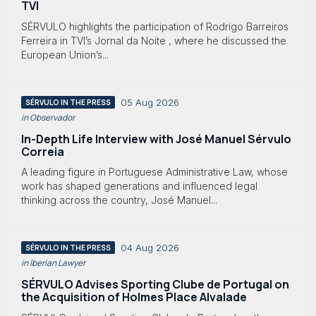
TVI
SÉRVULO highlights the participation of Rodrigo Barreiros
Ferreira in TVI’s Jornal da Noite , where he discussed the
European Union’s...
05 Aug 2026
SÉRVULO IN THE PRESS
in Observador
In-Depth Life Interview with José Manuel Sérvulo
Correia
A leading figure in Portuguese Administrative Law, whose
work has shaped generations and influenced legal
thinking across the country, José Manuel...
04 Aug 2026
SÉRVULO IN THE PRESS
in Iberian Lawyer
SÉRVULO Advises Sporting Clube de Portugal on
the Acquisition of Holmes Place Alvalade