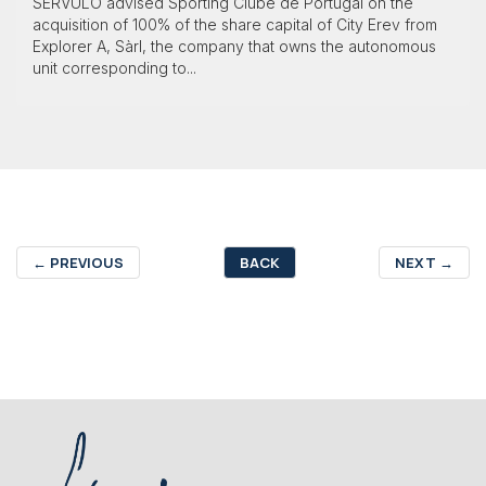
SÉRVULO advised Sporting Clube de Portugal on the
acquisition of 100% of the share capital of City Erev from
Explorer A, Sàrl, the company that owns the autonomous
unit corresponding to...
←
PREVIOUS
BACK
NEXT
→