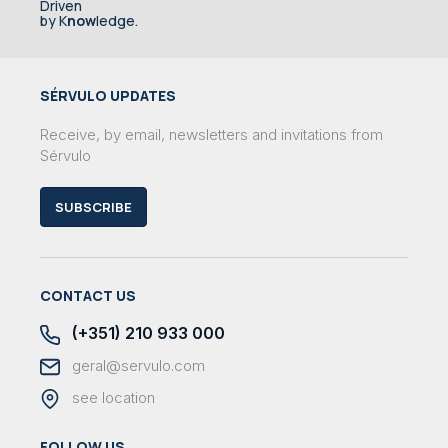
Driven
by K
now
ledge.
SÉRVULO UPDATES
Receive, by email, newsletters and invitations from
Sérvulo
SUBSCRIBE
CONTACT US
(+351) 210 933 000
geral@servulo.com
see location
FOLLOW US