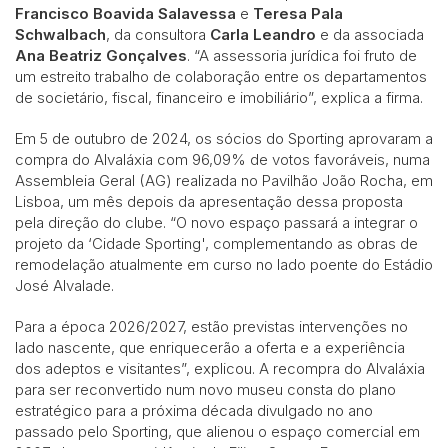
Francisco Boavida Salavessa
e
Teresa Pala
Schwalbach
, da consultora
Carla Leandro
e da associada
Ana Beatriz Gonçalves
. “A assessoria jurídica foi fruto de
um estreito trabalho de colaboração entre os departamentos
de societário, fiscal, financeiro e imobiliário”, explica a firma.
Em 5 de outubro de 2024, os sócios do Sporting aprovaram a
compra do Alvaláxia com 96,09% de votos favoráveis, numa
Assembleia Geral (AG) realizada no Pavilhão João Rocha, em
Lisboa, um mês depois da apresentação dessa proposta
pela direção do clube. “O novo espaço passará a integrar o
projeto da ‘Cidade Sporting', complementando as obras de
remodelação atualmente em curso no lado poente do Estádio
José Alvalade.
Para a época 2026/2027, estão previstas intervenções no
lado nascente, que enriquecerão a oferta e a experiência
dos adeptos e visitantes”, explicou. A recompra do Alvaláxia
para ser reconvertido num novo museu consta do plano
estratégico para a próxima década divulgado no ano
passado pelo Sporting, que alienou o espaço comercial em