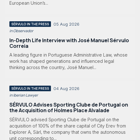
European Union’s...
05 Aug 2026
SÉRVULO IN THE PRESS
in Observador
In-Depth Life Interview with José Manuel Sérvulo
Correia
A leading figure in Portuguese Administrative Law, whose
work has shaped generations and influenced legal
thinking across the country, José Manuel...
04 Aug 2026
SÉRVULO IN THE PRESS
in Iberian Lawyer
SÉRVULO Advises Sporting Clube de Portugal on
the Acquisition of Holmes Place Alvalade
SÉRVULO advised Sporting Clube de Portugal on the
acquisition of 100% of the share capital of City Erev from
Explorer A, Sàrl, the company that owns the autonomous
unit corresponding to...