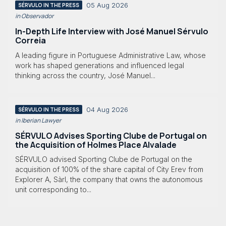
05 Aug 2026
SÉRVULO IN THE PRESS
in Observador
In-Depth Life Interview with José Manuel Sérvulo
Correia
A leading figure in Portuguese Administrative Law, whose
work has shaped generations and influenced legal
thinking across the country, José Manuel...
04 Aug 2026
SÉRVULO IN THE PRESS
in Iberian Lawyer
SÉRVULO Advises Sporting Clube de Portugal on
the Acquisition of Holmes Place Alvalade
SÉRVULO advised Sporting Clube de Portugal on the
acquisition of 100% of the share capital of City Erev from
Explorer A, Sàrl, the company that owns the autonomous
unit corresponding to...