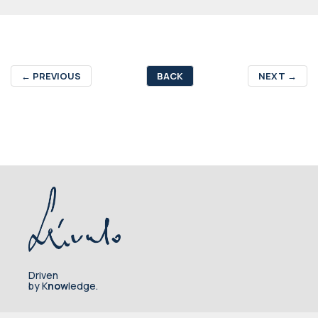
←
PREVIOUS
BACK
NEXT
→
Driven
by K
now
ledge.