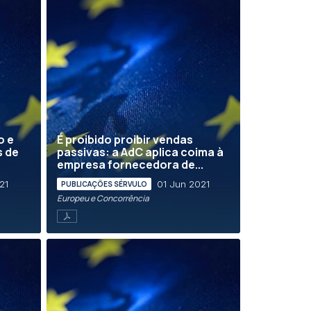
o e
É proibido proibir vendas
s de
passivas: a AdC aplica coima à
empresa fornecedora de...
21
01 Jun 2021
PUBLICAÇÕES SÉRVULO
Europeu e Concorrência