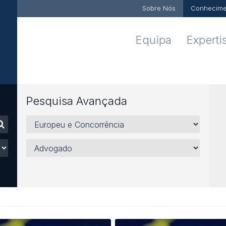
Sobre Nós
Conhecime
Equipa
Experti
Pesquisa Avançada
Áreas,
Sectores
e
Advogado
Serviços