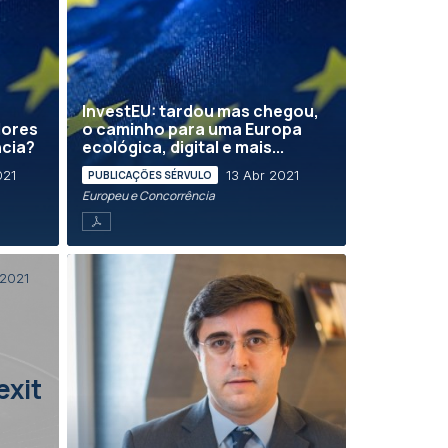
InvestEU: tardou mas chegou,
dores
o caminho para uma Europa
ncia?
ecológica, digital e mais...
021
13 Abr 2021
PUBLICAÇÕES SÉRVULO
Europeu e Concorrência
 2021
xit