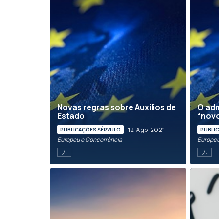
Novas regras sobre Auxílios de
O ad
Estado
“nov
12 Ago 2021
PUBLICAÇÕES SÉRVULO
PUBLI
Europeu e Concorrência
Europeu