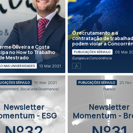
O recrutamento e a
contratação de trabalha
podem violar a Concorrê
erme Oliveira e Costa
cipa no How to Trabalho
05 Mai 2
PUBLICAÇÕES SÉRVULO
 de Mestrado
Europeu e Concorrência
13 Mai 2021
O NAS UNIVERSIDADES
10 Mar 2021
25 Fev
LICAÇÕES SÉRVULO
PUBLICAÇÕES SÉRVULO
nvironment, Social and Governance)
Público
Newsletter
Newsletter
omentum - ESG
Momentum - Bre
Nº32
Nº31