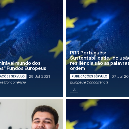
PRR Português:
Sustentabilidade, inclusã
mirável mundo dos
resiliência são as palavra
os” Fundos Europeus
ordem
29 Jul 2021
07 Jul 20
CAÇÕES SÉRVULO
PUBLICAÇÕES SÉRVULO
 e Concorrência
Europeu e Concorrência