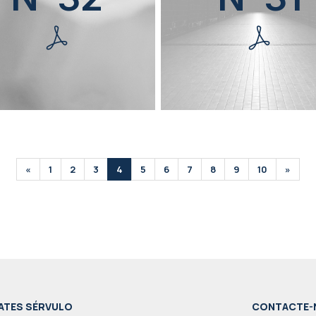
«
1
2
3
4
5
6
7
8
9
10
»
ATES SÉRVULO
CONTACTE-