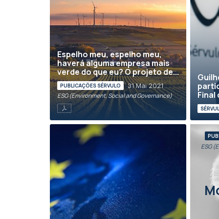
Espelho meu, espelho meu,
haverá alguma empresa mais
verde do que eu? O projeto de...
Guilh
parti
31 Mai 2021
PUBLICAÇÕES SÉRVULO
Final
ESG (Environment, Social and Governance)
SÉRVUL
PUB
ESG (E
M