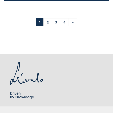
1
2
3
4
»
Driven
by K
now
ledge.