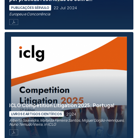
22 Jul 2024
PUBLICAÇÕES SÉRVULO
Europeu e Concorrência
ICLG Competition Litigation 2025: Portugal
2024
LIVROS E ARTIGOS CIENTÍFICOS
Alberto Saavedra, Mafalda Ferreira Santos, Miguel Gorjão-Henriques,
Nuno Temudo Vieira, in ICLG