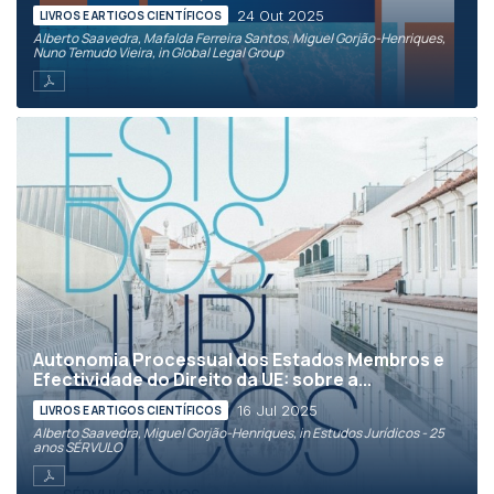
24 Out 2025
LIVROS E ARTIGOS CIENTÍFICOS
Alberto Saavedra, Mafalda Ferreira Santos, Miguel Gorjão-Henriques,
Nuno Temudo Vieira, in Global Legal Group
Autonomia Processual dos Estados Membros e
Efectividade do Direito da UE: sobre a...
16 Jul 2025
LIVROS E ARTIGOS CIENTÍFICOS
Alberto Saavedra, Miguel Gorjão-Henriques, in Estudos Jurídicos - 25
anos SÉRVULO