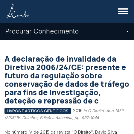
Menu
Procurar Conhecimento
A declaração de invalidade da
Diretiva 2006/24/CE: presente e
futuro da regulação sobre
conservação de dados de tráfego
para fins de investigação,
deteção e repressão de c
2016
LIVROS E ARTIGOS CIENTÍFICOS
in O Direito, Ano 147.º
(2015) IV, Coimbra, Edições Almedina, pp. 997-1046
No número IV de 2015 da revista "O Direito", David Silva