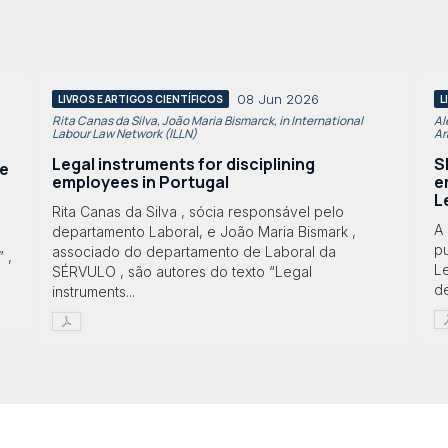
08 Jun 2026
LIVROS E ARTIGOS CIENTÍFICOS
L
Rita Canas da Silva, João Maria Bismarck, in International
Al
Labour Law Network (ILLN)
Ar
Legal instruments for disciplining
S
te
employees in Portugal
e
L
Rita Canas da Silva , sócia responsável pelo
A
departamento Laboral, e João Maria Bismark ,
pu
associado do departamento de Laboral da
 ,
L
SÉRVULO , são autores do texto “Legal
d
instruments...