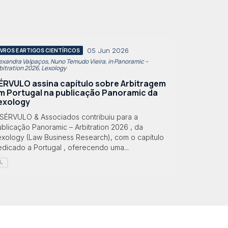
05 Jun 2026
IVROS E ARTIGOS CIENTÍFICOS
exandra Valpaços, Nuno Temudo Vieira, in Panoramic –
bitration 2026, Lexology
ÉRVULO assina capítulo sobre Arbitragem
m Portugal na publicação Panoramic da
exology
 SÉRVULO & Associados contribuiu para a
blicação Panoramic – Arbitration 2026 , da
exology (Law Business Research), com o capítulo
edicado a Portugal , oferecendo uma...