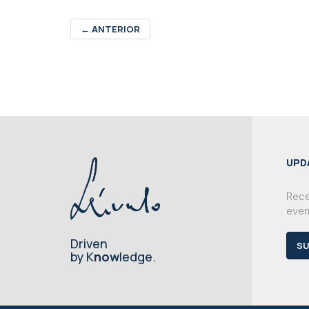
←
ANTERIOR
UPD
Rece
even
Driven
SU
by K
now
ledge.