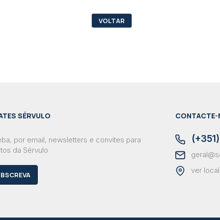
VOLTAR
ATES SÉRVULO
CONTACTE-
(+351)
ba, por email, newsletters e convites para
tos da Sérvulo
geral@s
ver loca
BSCREVA