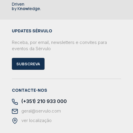
Driven
by K
now
ledge.
UPDATES SÉRVULO
Receba, por email, newsletters e convites para
eventos da Sérvulo
SUBSCREVA
CONTACTE-NOS
(+351) 210 933 000
geral@servulo.com
ver localização