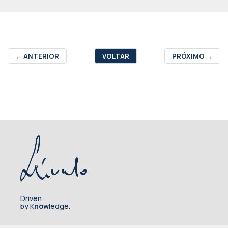
←
ANTERIOR
VOLTAR
PRÓXIMO
→
Driven
by K
now
ledge.