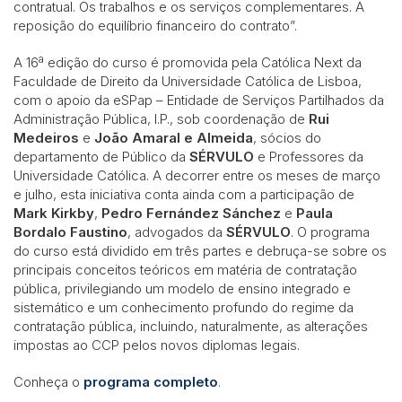
contratual. Os trabalhos e os serviços complementares. A
reposição do equilíbrio financeiro do contrato”.
A 16ª edição do curso é promovida pela Católica Next da
Faculdade de Direito da Universidade Católica de Lisboa,
com o apoio da eSPap – Entidade de Serviços Partilhados da
Administração Pública, I.P., sob coordenação de
Rui
Medeiros
e
João Amaral e Almeida
, sócios do
departamento de Público da
SÉRVULO
e Professores da
Universidade Católica. A decorrer entre os meses de março
e julho, esta iniciativa conta ainda com a participação de
Mark Kirkby
,
Pedro Fernández Sánchez
e
Paula
Bordalo Faustino
, advogados da
SÉRVULO
. O programa
do curso está dividido em três partes e debruça-se sobre os
principais conceitos teóricos em matéria de contratação
pública, privilegiando um modelo de ensino integrado e
sistemático e um conhecimento profundo do regime da
contratação pública, incluindo, naturalmente, as alterações
impostas ao CCP pelos novos diplomas legais.
Conheça o
programa completo
.