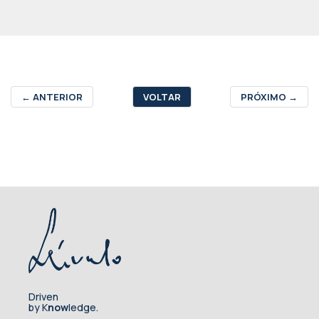
←
ANTERIOR
VOLTAR
PRÓXIMO
→
Driven
by K
now
ledge.