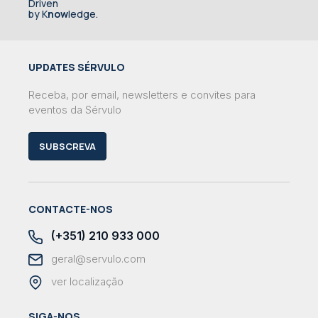
Driven
by K
now
ledge.
UPDATES SÉRVULO
Receba, por email, newsletters e convites para
eventos da Sérvulo
SUBSCREVA
CONTACTE-NOS
(+351) 210 933 000
geral@servulo.com
ver localização
SIGA-NOS