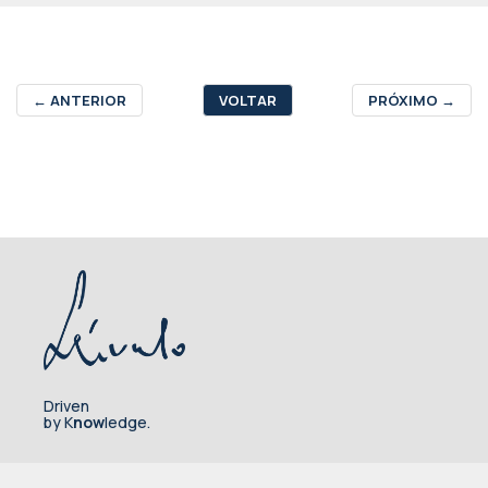
←
ANTERIOR
VOLTAR
PRÓXIMO
→
Driven
by K
now
ledge.