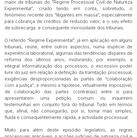
maior de tribunais do “Regime Processual Civil de Natureza
Experimental”, criado tendo em conta, sobretudo, o
fenómeno recente dos “litigantes em massa”, especialmente
para cobrança de créditos de reduzido valor, e o seu efeito
de sobrecarga e consequente morosidade dos tribunais.
O referido “Regime Experimental”, já em aplicação em alguns
tribunais, reúne, entre outros aspectos, numa espécie de
experiência laboratorial, algumas das tendências díspares de
reforma dos últimos anos, misturando, por exemplo, a
integral informatização dos processos, o excessivo poder
livre do juiz em relação à definição da tramitação processual,
exigências desproporcionadas às partes de “colaboração
com a justiça”, e mesmo a hipótese, virtualmente impossível,
de colaboração das partes (contrárias) entre si para
apresentarem uma petição comum ou inquirirem
testemunhas em conjunto fora do tribunal. Tudo em termos
que, afinal, não conseguirão, por si, tornar mais simples,
fluida e consequentemente rápida, a actividade processual.
Muito para além deste episódio legislativo, as regras
processuais aplicáveis a acções judiciais de natureza civil e