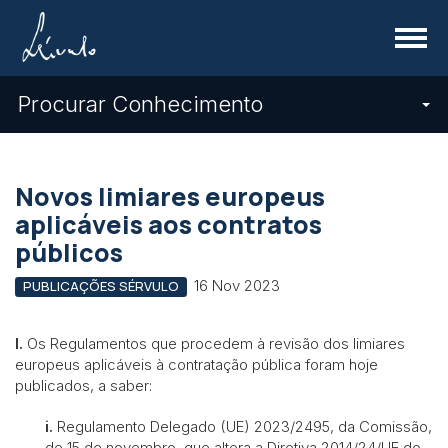
Menu
Procurar Conhecimento
Novos limiares europeus
aplicáveis aos contratos
públicos
16 Nov 2023
PUBLICAÇÕES SÉRVULO
I.
Os Regulamentos que procedem à revisão dos limiares
europeus aplicáveis à contratação pública foram hoje
publicados, a saber:
i.
Regulamento Delegado (UE) 2023/2495, da Comissão,
de 15 de novembro, que altera a Diretiva 2014/24/UE do