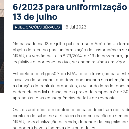
6/2023 para uniformização 
13 de julho
18 Jul 2023
PUBLICAÇÕES SÉRVULO
No passado dia 13 de julho publicou-se o Acórdão Uniformi
objeto de recurso para uniformização de jurisprudência se 
NRAU, na versão da Lei n.º 79/2014, de 19 de dezembro, qu
legislativa e, por esse motivo, se encontra ainda em vigor.
Estabelece o artigo 50.º do NRAU que a transição para es
iniciativa do senhorio, que deve comunicar a sua intenção ao
a duração do contrato propostos, o valor do locado, consta
caderneta predial urbana, que o prazo de resposta é de 30
apresentar, e as consequências da falta de resposta.
Ora, os acórdãos em confronto no caso decidiram contrad
direito: a de saber se a eficácia da comunicação do senhori
NRAU,
sem
atualização da renda, depende da exigibilidade d
se poderá haver dispensa de algum deles.