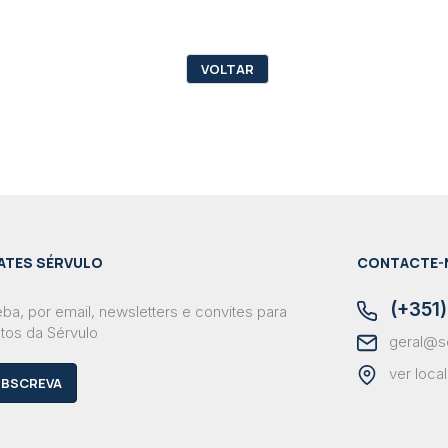
VOLTAR
ATES SÉRVULO
CONTACTE-
(+351)
ba, por email, newsletters e convites para
tos da Sérvulo
geral@s
ver loca
BSCREVA