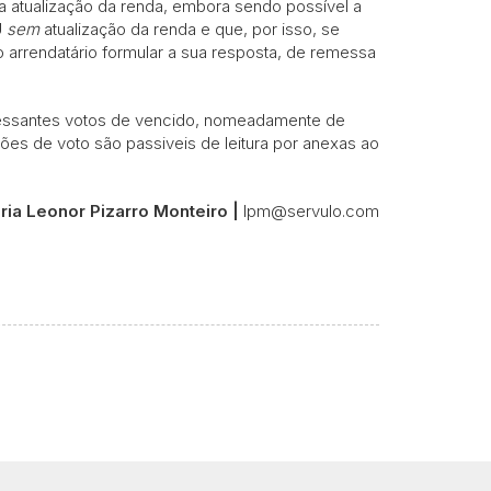
a atualização da renda, embora sendo possível a
U
sem
atualização da renda e que, por isso, se
 arrendatário formular a sua resposta, de remessa
teressantes votos de vencido, nomeadamente de
ções de voto são passiveis de leitura por anexas ao
ria Leonor Pizarro Monteiro |
lpm@servulo.com