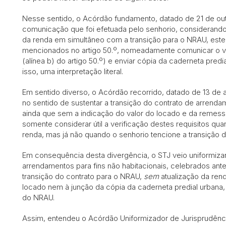
Nesse sentido, o Acórdão fundamento, datado de 21 de out
comunicação que foi efetuada pelo senhorio, considerando 
da renda em simultâneo com a transição para o NRAU, este
mencionados no artigo 50.º, nomeadamente comunicar o va
(alínea b) do artigo 50.º) e enviar cópia da caderneta pred
isso, uma interpretação literal.
Em sentido diverso, o Acórdão recorrido, datado de 13 de a
no sentido de sustentar a transição do contrato de arrend
ainda que sem a indicação do valor do locado e da remessa
somente considerar útil a verificação destes requisitos qu
renda, mas já não quando o senhorio tencione a transição d
Em consequência desta divergência, o STJ veio uniformizar
arrendamentos para fins não habitacionais, celebrados ant
transição do contrato para o NRAU,
sem
atualização da rend
locado nem à junção da cópia da caderneta predial urbana, 
do NRAU.
Assim, entendeu o Acórdão Uniformizador de Jurisprudênci