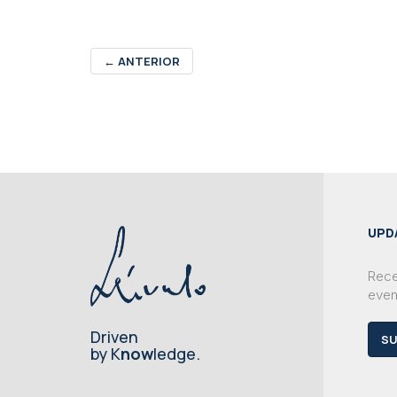
←
ANTERIOR
UPD
Rece
even
Driven
SU
by K
now
ledge.