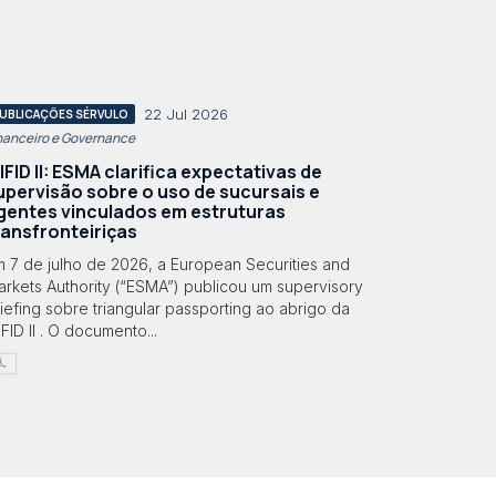
22 Jul 2026
UBLICAÇÕES SÉRVULO
nanceiro e Governance
IFID II: ESMA clarifica expectativas de
upervisão sobre o uso de sucursais e
gentes vinculados em estruturas
ransfronteiriças
m 7 de julho de 2026, a European Securities and
rkets Authority (“ESMA”) publicou um supervisory
iefing sobre triangular passporting ao abrigo da
FID II . O documento...