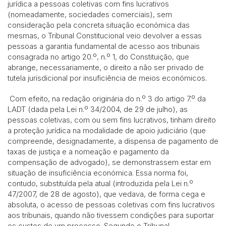
jurídica a pessoas coletivas com fins lucrativos
(nomeadamente, sociedades comerciais), sem
consideração pela concreta situação económica das
mesmas, o Tribunal Constitucional veio devolver a essas
pessoas a garantia fundamental de acesso aos tribunais
consagrada no artigo 20.º, n.º 1, do Constituição, que
abrange, necessariamente, o direito a não ser privado de
tutela jurisdicional por insuficiência de meios económicos.
Com efeito, na redação originária do n.º 3 do artigo 7.º da
LADT (dada pela Lei n.º 34/2004, de 29 de julho), as
pessoas coletivas, com ou sem fins lucrativos, tinham direito
a proteção jurídica na modalidade de apoio judiciário (que
compreende, designadamente, a dispensa de pagamento de
taxas de justiça e a nomeação e pagamento da
compensação de advogado), se demonstrassem estar em
situação de insuficiência económica. Essa norma foi,
contudo, substituída pela atual (introduzida pela Lei n.º
47/2007, de 28 de agosto), que vedava, de forma cega e
absoluta, o acesso de pessoas coletivas com fins lucrativos
aos tribunais, quando não tivessem condições para suportar
os custos de um processo. Segundo o Tribunal