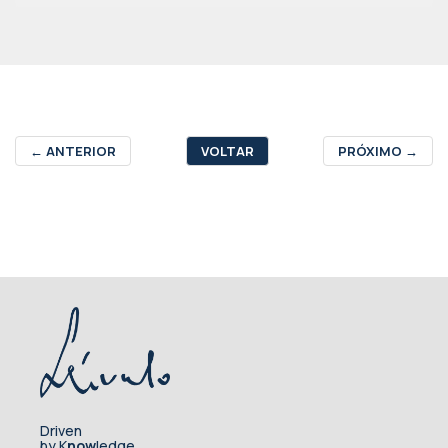
←
ANTERIOR
VOLTAR
PRÓXIMO
→
Driven
by K
now
ledge.