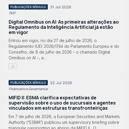
31 Jul 2026
PUBLICAÇÕES SÉRVULO
TMT
Digital Omnibus on AI: As primeiras alterações ao
Regulamento da Inteligência Artificial já estão
em vigor
Entrou em vigor, no dia 27 de julho de 2026, o
Regulamento (UE) 2026/1744 do Parlamento Europeu e do
Conselho, de 8 de julho de 2026 – o chamado Digital
Omnibus on AI –, a...
22 Jul 2026
PUBLICAÇÕES SÉRVULO
Financeiro e Governance
MIFID II: ESMA clarifica expectativas de
supervisão sobre o uso de sucursais e agentes
vinculados em estruturas transfronteiriças
Em 7 de julho de 2026, a European Securities and Markets
Authority (“ESMA”) publicou um supervisory briefing sobre
triangular passporting ao abrigo da MiFID II . O