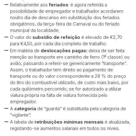
Relativamente aos
feriados
: é agora referida a
possibilidade de empregador e trabalhador acordarem
noutro dia de descanso em substituição dos feriados
obrigatórios, da terça-feira de Carnaval ou do feriado
municipal da localidade;
O valor do
subsídio de refeição
é elevado de €2,70
para €4,50, por cada dia completo de trabalho;
Em matéria de
deslocações pagas:
deixa de ser feita
menção ao transporte em caminho de ferro (1ª classe) ou
avião, passando a referir-se genericamente “transporte”.
Assim, o trabalhador tem direito ao pagamento de
transporte ou do valor correspondente a 28 % do preço
do litro do combustível utilizado, de custo mais baixo, por
cada quilómetro percorrido, se for autorizado a utilizar
viatura própria na falta de viatura fornecida pelo
empregador;
A
categoria
de “guarda” é substituída pela categoria de
“vigilante”;
A tabela de
retribuições mínimas mensais
é atualizada,
registando-se aumentos salariais em todos os níveis.