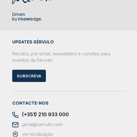
Driven
by K
now
ledge.
UPDATES SÉRVULO
Receba, por email, newsletters e convites para
eventos da Sérvulo
SUBSCREVA
CONTACTE-NOS
(+351) 210 933 000
geral@servulo.com
ver localização