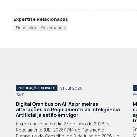
Expertise Relacionadas
Financeiro e Governance
31 Jul 2026
PUBLICAÇÕES SÉRVULO
P
TMT
Fi
Digital Omnibus on AI: As primeiras
M
alterações ao Regulamento da Inteligência
s
Artificial já estão em vigor
a
t
Entrou em vigor, no dia 27 de julho de 2026, o
E
Regulamento (UE) 2026/1744 do Parlamento
Ma
Europeu e do Conselho, de 8 de julho de 2026 – o