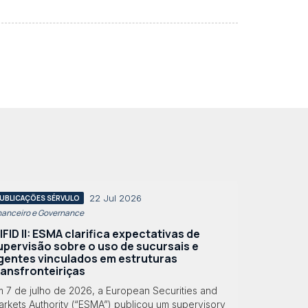
22 Jul 2026
UBLICAÇÕES SÉRVULO
nanceiro e Governance
IFID II: ESMA clarifica expectativas de
upervisão sobre o uso de sucursais e
gentes vinculados em estruturas
ransfronteiriças
m 7 de julho de 2026, a European Securities and
rkets Authority (“ESMA”) publicou um supervisory