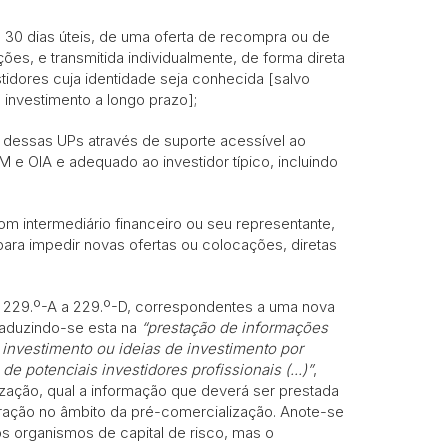
 30 dias úteis, de uma oferta de recompra ou de
es, e transmitida individualmente, de forma direta
stidores cuja identidade seja conhecida [salvo
investimento a longo prazo];
o dessas UPs através de suporte acessível ao
 e OIA e adequado ao investidor típico, incluindo
m intermediário financeiro ou seu representante,
, para impedir novas ofertas ou colocações, diretas
gos 229.º-A a 229.º-D, correspondentes a uma nova
traduzindo-se esta na
“prestação de informações
e investimento ou ideias de investimento por
e potenciais investidores profissionais (...)”
,
zação, qual a informação que deverá ser prestada
ração no âmbito da pré-comercialização. Anote-se
os organismos de capital de risco, mas o