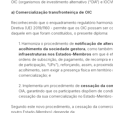
OIC (organismos de investimento alternativo (“OIA”) e IOCV
a) Comercialização transfronteiriça de OIC
Reconhecendo que o enquadramento regulatório harmoniza
Diretiva (UE) 2019/1160 - permite que os OIC possam ser
daquele em que foram constituídos, o presente diploma:
1. Harmoniza o procedimento de
notificação de alt
acolhimento da sociedade gestora
, como também 
infraestruturas nos Estados-Membros
em que é ef
ordens de subscrição, de pagamento, de recompra e de
de participação, “UPs”), reforçando, assim, a proxim
acolhimento, sem exigir a presença física em território
comercialização; e
2. Implementa um procedimento de
cessação da com
OIA, garantindo que os participantes dispõem de condi
cessação da sua comercialização no Estado-Membro 
Segundo este novo procedimento, a cessação da comerciali
noutro Estado-Membro) depende da: