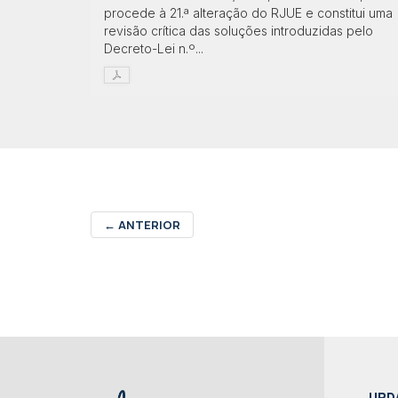
procede à 21.ª alteração do RJUE e constitui uma
revisão crítica das soluções introduzidas pelo
Decreto-Lei n.º...
←
ANTERIOR
UPD