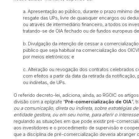
a. Apresentação ao público, durante o prazo mínimo de
resgate das UPs, livre de quaisquer encargos ou deduçõ
ou através de intermediário financeiro, a todos os inve
tratando-se de OIA fechado ou de fundos europeus de 
b. Divulgação da intenção de cessar a comercializaçã
público que seja habitual na comercialização dos OICVM
por meios eletrónicos; e
c. Alteração ou revogação dos contratos celebrados co
com efeitos a partir da data da retirada da notificação
ou indiretas, de UPs.
O referido decreto-lei, adiciona, ainda, ao RGOIC os arti
divisão com a epígrafe “
Pré-comercialização de OIA
”, 
ou a comunicação, direta ou indireta, sobre estratégias d
entidade gestora, ou em seu nome, para aferir o interesse d
regulando as situações em que pode existir pré-comerciali
aos investidores e o procedimento de supervisão e coope
que a disciplina de pré-comercialização deveria abranger 