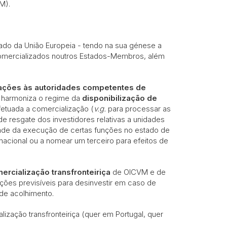
M).
do da União Europeia - tendo na sua génese a
 comercializados noutros Estados-Membros, além
erações às autoridades competentes de
harmoniza o regime da
disponibilização de
etuada a comercialização (
v.g.
para processar as
 resgate dos investidores relativas a unidades
idade da execução de certas funções no estado de
 nacional ou a nomear um terceiro para efeitos de
ercialização
transfronteiriça
de OICVM e de
ções previsíveis para desinvestir em caso de
de acolhimento.
zação transfronteiriça (quer em Portugal, quer