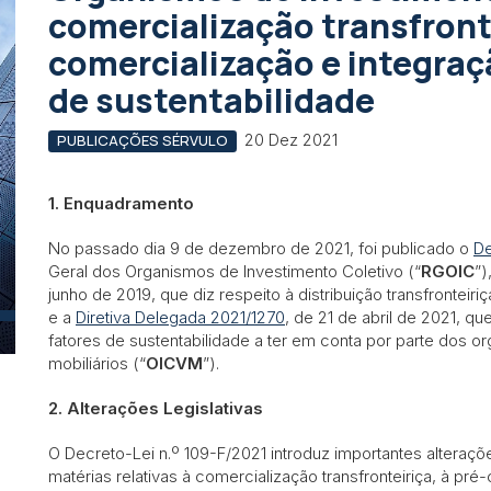
comercialização transfronte
comercialização e integraçã
de sustentabilidade
20 Dez 2021
PUBLICAÇÕES SÉRVULO
1. Enquadramento
No passado dia 9 de dezembro de 2021, foi publicado o
De
Geral dos Organismos de Investimento Coletivo (“
RGOIC
”)
junho de 2019, que diz respeito à distribuição transfronteir
e a
Diretiva Delegada 2021/1270
, de 21 de abril de 2021, qu
fatores de sustentabilidade a ter em conta por parte dos o
mobiliários (“
OICVM
”).
2. Alterações Legislativas
O Decreto-Lei n.º 109-F/2021 introduz importantes alteraçõe
matérias relativas à comercialização transfronteiriça, à pré