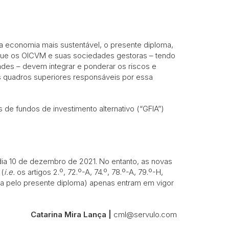
 economia mais sustentável, o presente diploma,
 que os OICVM e suas sociedades gestoras – tendo
ades – devem integrar e ponderar os riscos e
us quadros superiores responsáveis por essa
s de fundos de investimento alternativo (“GFIA”)
dia 10 de dezembro de 2021. No entanto, as novas
 (
i.e.
os artigos 2.º, 72.º-A, 74.º, 78.º-A, 79.º-H,
da pelo presente diploma) apenas entram em vigor
Catarina Mira Lança |
cml@servulo.com