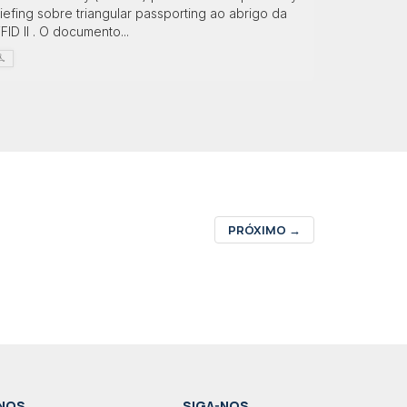
iefing sobre triangular passporting ao abrigo da
FID II . O documento...
PRÓXIMO
→
NOS
SIGA-NOS