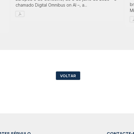
br
chamado Digital Omnibus on AI –, a...
Mi
VOLTAR
ATES SÉRVULO
CONTACTE-