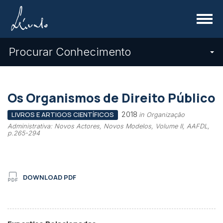
Menu
Procurar Conhecimento
Os Organismos de Direito Público
2018
LIVROS E ARTIGOS CIENTÍFICOS
in Organização
Administrativa: Novos Actores, Novos Modelos, Volume II, AAFDL,
p.265-294
DOWNLOAD PDF