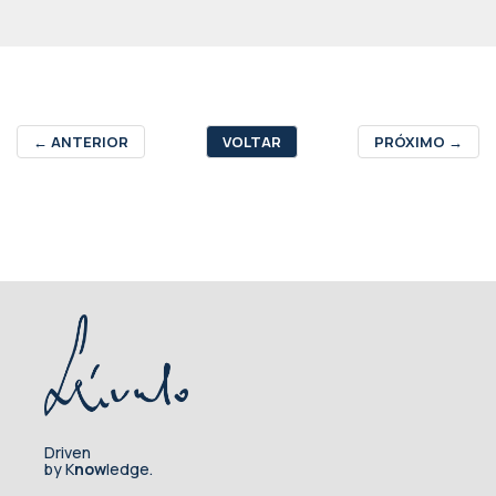
←
ANTERIOR
VOLTAR
PRÓXIMO
→
Driven
by K
now
ledge.