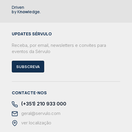
Driven
by K
now
ledge.
UPDATES SÉRVULO
Receba, por email, newsletters e convites para
eventos da Sérvulo
SUBSCREVA
CONTACTE-NOS
(+351) 210 933 000
geral@servulo.com
ver localização