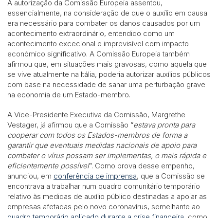
A autorização da Comissão Europeia assentou,
essencialmente, na consideração de que o auxílio em causa
era necessário para combater os danos causados por um
acontecimento extraordinário, entendido como um
acontecimento excecional e imprevisível com impacto
económico significativo. A Comissão Europeia também
afirmou que, em situações mais gravosas, como aquela que
se vive atualmente na Itália, poderia autorizar auxílios públicos
com base na necessidade de sanar uma perturbação grave
na economia de um Estado-membro.
A Vice-Presidente Executiva da Comissão, Margrethe
Vestager, já afirmou que a Comissão “
estava pronta para
cooperar com todos os Estados-membros de forma a
garantir que eventuais medidas nacionais de apoio para
combater o vírus possam ser implementas, o mais rápida e
eficientemente possível
”. Como prova desse empenho,
anunciou, em
conferência de imprensa
, que a Comissão se
encontrava a trabalhar num quadro comunitário temporário
relativo às medidas de auxílio público destinadas a apoiar as
empresas afetadas pelo novo coronavírus, semelhante ao
quadro temporário aplicado durante a crise financeira
, como