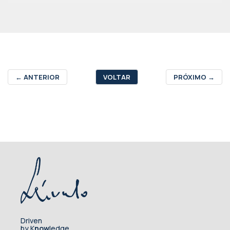
←
ANTERIOR
VOLTAR
PRÓXIMO
→
Driven
by K
now
ledge.