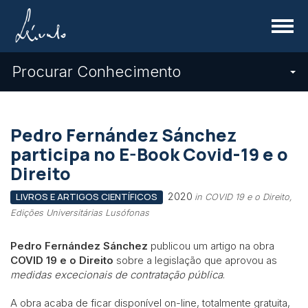
Menu
Procurar Conhecimento
Pedro Fernández Sánchez
participa no E-Book Covid-19 e o
Direito
2020
LIVROS E ARTIGOS CIENTÍFICOS
in COVID 19 e o Direito,
Edições Universitárias Lusófonas
Pedro Fernández Sánchez
publicou um artigo na obra
COVID 19 e o Direito
sobre a
legislação que aprovou as
medidas excecionais de contratação pública
.
A obra acaba de ficar disponível on-line, totalmente gratuita,