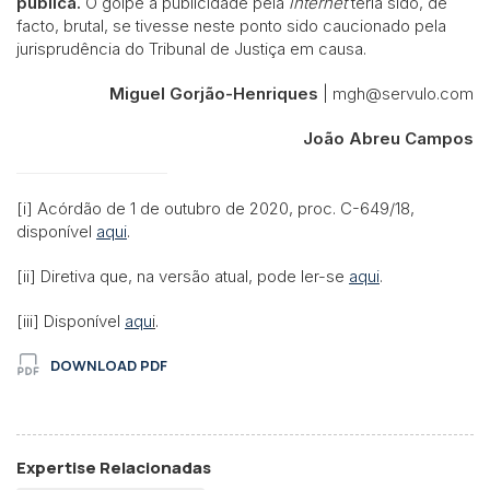
pública.
O golpe à publicidade pela
internet
teria sido, de
facto, brutal, se tivesse neste ponto sido caucionado pela
jurisprudência do Tribunal de Justiça em causa.
Miguel Gorjão-Henriques
| mgh@servulo.com
João Abreu Campos
[i] Acórdão de 1 de outubro de 2020, proc. C-649/18,
disponível
aqui
.
[ii] Diretiva que, na versão atual, pode ler-se
aqui
.
[iii] Disponível
aqu
i
.
DOWNLOAD PDF
Expertise Relacionadas