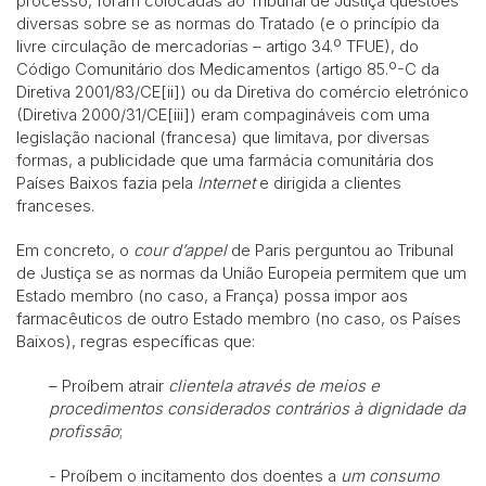
processo, foram colocadas ao Tribunal de Justiça questões
diversas sobre se as normas do Tratado (e o princípio da
livre circulação de mercadorias – artigo 34.º TFUE), do
Código Comunitário dos Medicamentos (artigo 85.º-C da
Diretiva 2001/83/CE[ii]) ou da Diretiva do comércio eletrónico
(Diretiva 2000/31/CE[iii]) eram compagináveis com uma
legislação nacional (francesa) que limitava, por diversas
formas, a publicidade que uma farmácia comunitária dos
Países Baixos fazia pela
Internet
e dirigida a clientes
franceses.
Em concreto, o
cour d’appel
de Paris perguntou ao Tribunal
de Justiça se as normas da União Europeia permitem que um
Estado membro (no caso, a França) possa impor aos
farmacêuticos de outro Estado membro (no caso, os Países
Baixos), regras específicas que:
– Proíbem atrair
clientela através de meios e
procedimentos considerados contrários à dignidade da
profissão
;
- Proíbem o incitamento dos doentes a
um consumo