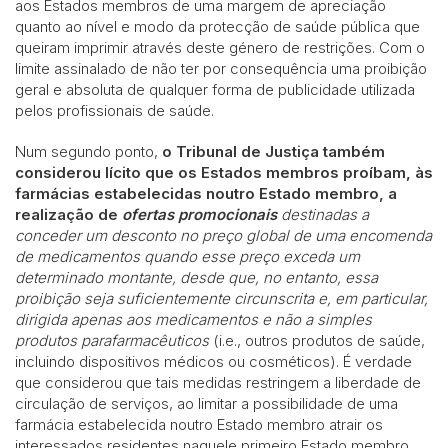
aos Estados membros de uma margem de apreciação
quanto ao nível e modo da protecção de saúde pública que
queiram imprimir através deste género de restrições. Com o
limite assinalado de não ter por consequência uma proibição
geral e absoluta de qualquer forma de publicidade utilizada
pelos profissionais de saúde.
Num segundo ponto,
o Tribunal de Justiça também
considerou lícito que os Estados membros proíbam, às
farmácias estabelecidas noutro Estado membro, a
realização de
ofertas promocionais
destinadas a
conceder um desconto no preço global de uma encomenda
de medicamentos quando esse preço exceda um
determinado montante, desde que, no entanto, essa
proibição seja suficientemente circunscrita e, em particular,
dirigida apenas aos medicamentos e não a simples
produtos parafarmacêuticos
(i.e., outros produtos de saúde,
incluindo dispositivos médicos ou cosméticos). É verdade
que considerou que tais medidas restringem a liberdade de
circulação de serviços, ao limitar a possibilidade de uma
farmácia estabelecida noutro Estado membro atrair os
interessados residentes naquele primeiro Estado membro.