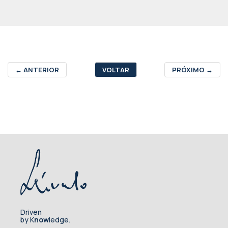
←
ANTERIOR
VOLTAR
PRÓXIMO
→
Driven
by K
now
ledge.