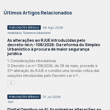
Últimos Artigos Relacionados
06 Ago 2026
PUBLICAÇÕES SÉRVULO
Imobiliário, Turismo e Urbanismo
As alterações ao RJUE introduzidas pelo
decreto-lei n.º 108/2026: Da reforma do Simplex
Urbanístico à procura de maior segurança
jurídica
1. Considerações introdutórias
O Decreto-Lei n.º 108/2026, de 29 de maio, procede à
21.ª alteração do RJUE e constitui uma revisão crítica das
soluções introduzidas pelo Decreto-Lei n.º...
31 Jul 2026
PUBLICAÇÕES SÉRVULO
TMT
Digital Omnibus on AI: As primeiras alterações ao