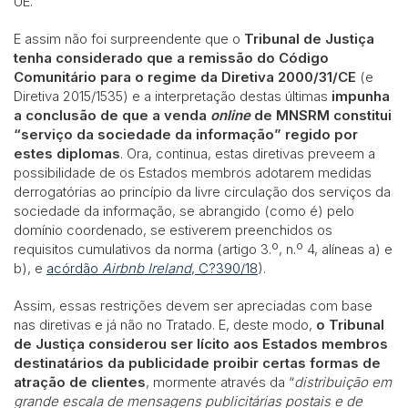
UE.
E assim não foi surpreendente que o
Tribunal de Justiça
tenha considerado que a remissão do Código
Comunitário para o regime da Diretiva 2000/31/CE
(e
Diretiva 2015/1535) e a interpretação destas últimas
impunha
a conclusão de que a venda
online
de MNSRM constitui
“serviço da sociedade da informação” regido por
estes diplomas
. Ora, continua, estas diretivas preveem a
possibilidade de os Estados membros adotarem medidas
derrogatórias ao princípio da livre circulação dos serviços da
sociedade da informação, se abrangido (como é) pelo
domínio coordenado, se estiverem preenchidos os
requisitos cumulativos da norma (artigo 3.º, n.º 4, alíneas a) e
b), e
acórdão
Airbnb Ireland
, C?390/18
).
Assim, essas restrições devem ser apreciadas com base
nas diretivas e já não no Tratado. E, deste modo,
o Tribunal
de Justiça considerou ser lícito aos Estados membros
destinatários da publicidade proibir certas formas de
atração de clientes
, mormente através da “
distribuição em
grande escala de mensagens publicitárias postais e de