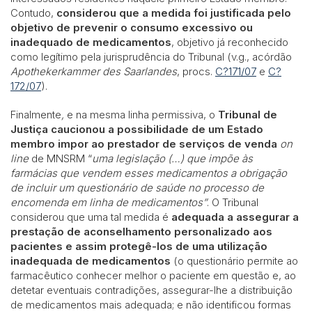
Contudo,
considerou que a medida foi justificada pelo
objetivo de prevenir o consumo excessivo ou
inadequado de medicamentos
, objetivo já reconhecido
como legítimo pela jurisprudência do Tribunal (v.g., acórdão
Apothekerkammer des Saarlandes
, procs.
C?171/07
e
C?
172/07
).
Finalmente
,
e na mesma linha permissiva, o
Tribunal de
Justiça caucionou a possibilidade de um Estado
membro impor ao prestador de serviços de venda
on
line
de MNSRM “
uma legislação (…) que impõe às
farmácias que vendem esses medicamentos a obrigação
de incluir um questionário de saúde no processo de
encomenda em linha de medicamentos”
. O Tribunal
considerou que uma tal medida é
adequada a assegurar a
prestação de aconselhamento personalizado aos
pacientes e assim protegê-los de uma utilização
inadequada de medicamentos
(o questionário permite ao
farmacêutico conhecer melhor o paciente em questão e, ao
detetar eventuais contradições, assegurar-lhe a distribuição
de medicamentos mais adequada; e não identificou formas