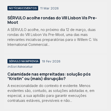
11 Mar 2026
NOTÍCIAS E EVENTOS
SÉRVULO acolhe rondas do VIII Lisbon Vis Pre-
Moot
A SÉRVULO acolhe, no próximo dia 12 de março, duas
rondas do VIII Lisbon Vis Pre-Moot, uma das mais
relevantes iniciativas preparatórias para o Willem C. Vis
International Commercial...
19 Fev 2026
SÉRVULO NA IMPRENSA
in Eco | Advocatus
Calamidade nas empreitadas: solução pós
“Kristin” ou (mais) disrupção?
A excecionalidade do contexto é evidente. Menos
evidentes são, contudo, as soluções adotadas e, em
especial, a sua aptidão para garantir execuções
contratuais estáveis, previsíveis e não...