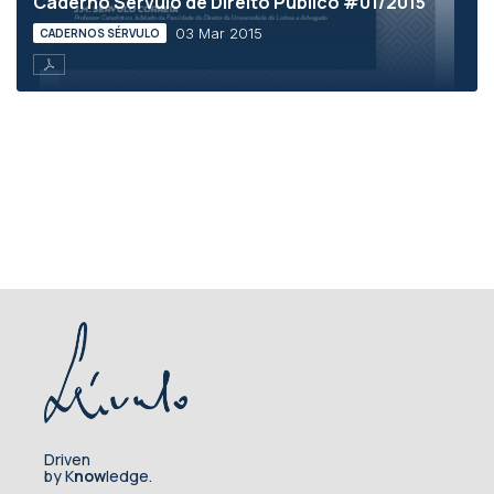
Caderno Sérvulo de Direito Público #01/2015
03 Mar 2015
CADERNOS SÉRVULO
Driven
by K
now
ledge.