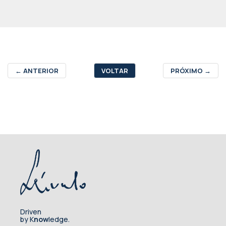
←
ANTERIOR
VOLTAR
PRÓXIMO
→
Driven
by K
now
ledge.