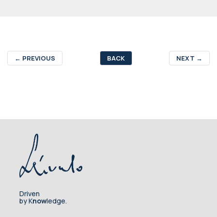
←
PREVIOUS
BACK
NEXT
→
Driven
by K
now
ledge.