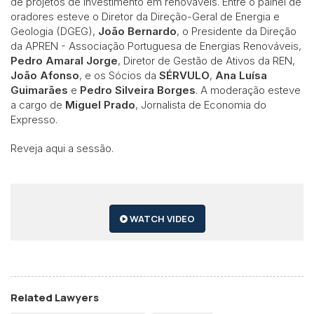
de projetos de investimento em renováveis. Entre o painel de
oradores esteve o Diretor da Direção-Geral de Energia e
Geologia (DGEG),
João Bernardo
, o Presidente da Direção
da APREN - Associação Portuguesa de Energias Renováveis,
Pedro Amaral Jorge
, Diretor de Gestão de Ativos da REN,
João Afonso
, e os Sócios da
SÉRVULO
,
Ana Luísa
Guimarães
e
Pedro Silveira Borges
. A moderação esteve
a cargo de
Miguel Prado
, Jornalista de Economia do
Expresso.
Reveja aqui a sessão.
WATCH VIDEO
Related Lawyers