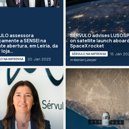
ULO assessora
SÉRVULO advises LUSOS
icamente a SENSEI na
on satellite launch aboar
te abertura, em Leiria, da
SpaceX rocket
loja...
15 Jan 20
SÉRVULO NA IMPRENSA
20 Jan 2025
O NA IMPRENSA
in Iberian Lawyer