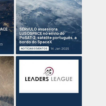
PACE
SÉRVULO assessora
d
LUSOSPACE no envio do
PoSAT-2, satélite português, a
bordo do SpaceX
25
14 Jan 2025
NOTÍCIAS E EVENTOS