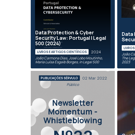
Data Protection & Cyber
Data 
Security Law: Portugal | Legal
Secur
500 (2024)
LIVROS
2024
LIVROS E ARTIGOS CIENTÍFICOS
João Ca
João Carmona Dias, José Lobo Moutinho,
The Leg
Maria Luísa Esgaib Borges, in Legal 500
2023
02 Mar 2022
PUBLICAÇÕES SÉRVULO
Público
Newsletter
Momentum -
Whistleblowing