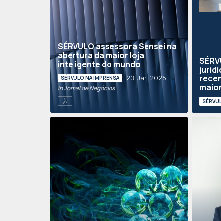
SÉRVULO assessora Sensei na
abertura da maior loja
SÉRV
inteligente do mundo
jurid
recen
23 Jan 2025
SÉRVULO NA IMPRENSA
maior 
in Jornal de Negócios
SÉRVUL