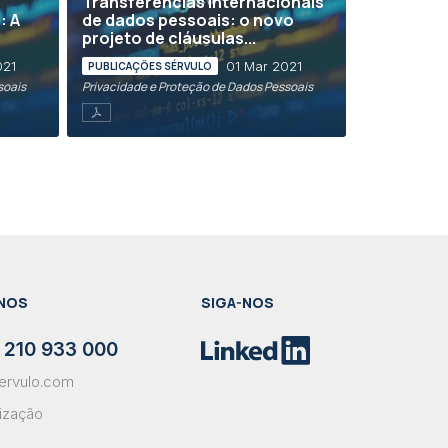
Transferências internacionais
: A
de dados pessoais: o novo
projeto de cláusulas...
021
01 Mar 2021
PUBLICAÇÕES SÉRVULO
soais
Privacidade e Proteção de Dados Pessoais
NOS
SIGA-NOS
 210 933 000
ervulo.com
lização