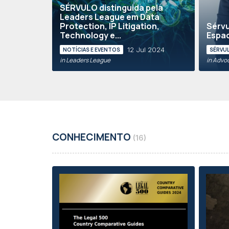
SÉRVULO distinguida pela
Leaders League em Data
Protection, IP Litigation,
Sérvu
Technology e...
Espac
12 Jul 2024
NOTÍCIAS E EVENTOS
SÉRVUL
in Leaders League
in Advo
CONHECIMENTO
(16)