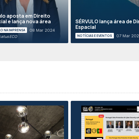
lo aposta em Direito
ial e lança nova área
SÉRVULO lança área de Di
Espacial
08 Mar 2024
O NA IMPRENSA
07 Mar 20
NOTÍCIAS E EVENTOS
catus ECO