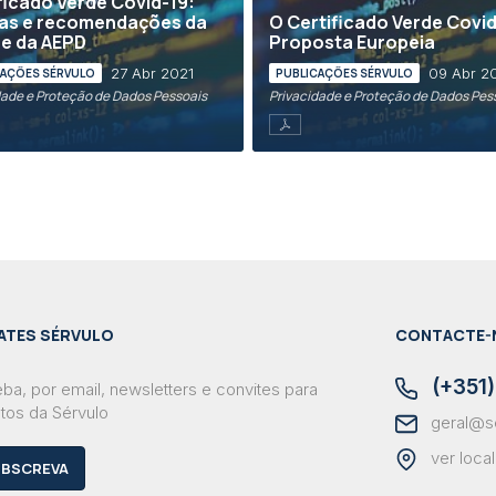
ficado Verde Covid-19:
cas e recomendações da
O Certificado Verde Covid
e da AEPD
Proposta Europeia
27 Abr 2021
09 Abr 2
CAÇÕES SÉRVULO
PUBLICAÇÕES SÉRVULO
dade e Proteção de Dados Pessoais
Privacidade e Proteção de Dados Pes
ATES SÉRVULO
CONTACTE-
(+351)
ba, por email, newsletters e convites para
tos da Sérvulo
geral@s
ver loca
BSCREVA