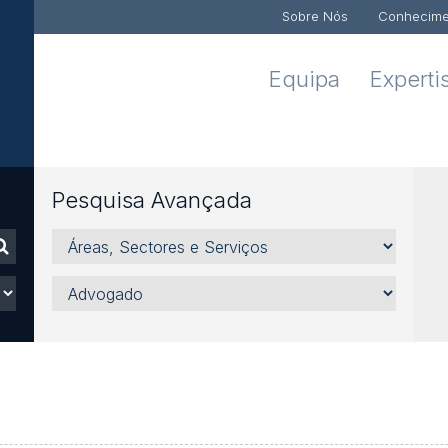
Sobre Nós
Conhecime
Equipa
Experti
Pesquisa Avançada
¡reas,
Sectores
e
Advogado
ServiÁos