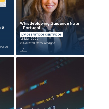
Whistleblowing Guidance Note
n &
– Portugal
LIVROS E ARTIGOS CIENTÍFICOS
12 Mai 2022
in OneTrust DataGuidance
ho, in