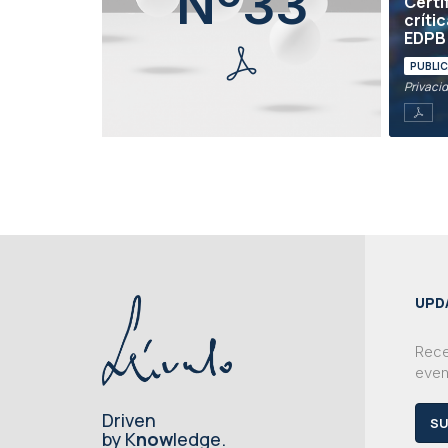
Nº33
Certi
críti
EDPB 
PUBLI
Privaci
UPD
Rece
even
Driven
SU
by K
now
ledge.