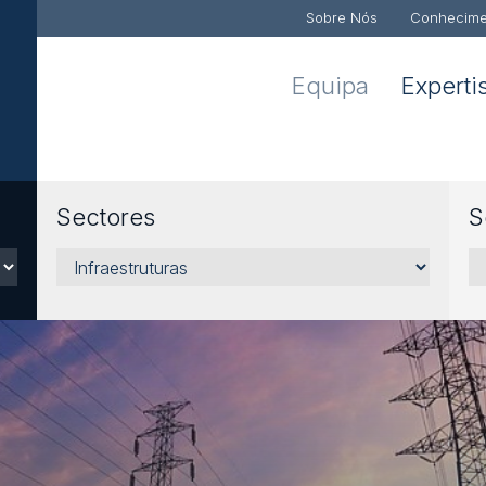
Sobre Nós
Conhecime
Equipa
Experti
Sectores
S
Sectores
Se