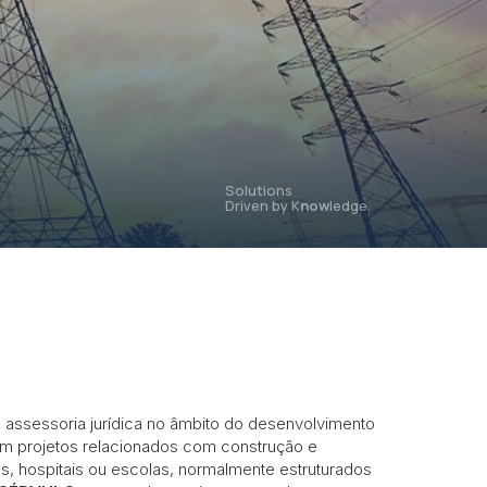
Solutions
Driven by K
now
ledge.
 assessoria jurídica no âmbito do desenvolvimento
 em projetos relacionados com construção e
, hospitais ou escolas, normalmente estruturados