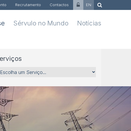
nto
Recrutamento
Contactos
EN
se
Sérvulo no Mundo
Notícias
erviços
rviços