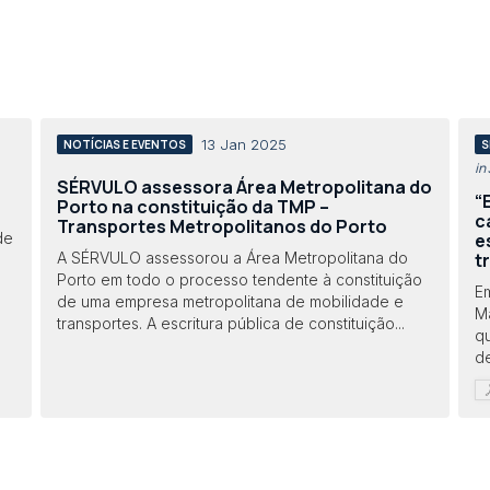
13 Jan 2025
NOTÍCIAS E EVENTOS
S
in
SÉRVULO assessora Área Metropolitana do
“
Porto na constituição da TMP –
c
Transportes Metropolitanos do Porto
e
de
t
A SÉRVULO assessorou a Área Metropolitana do
Porto em todo o processo tendente à constituição
E
de uma empresa metropolitana de mobilidade e
M
transportes. A escritura pública de constituição...
q
de