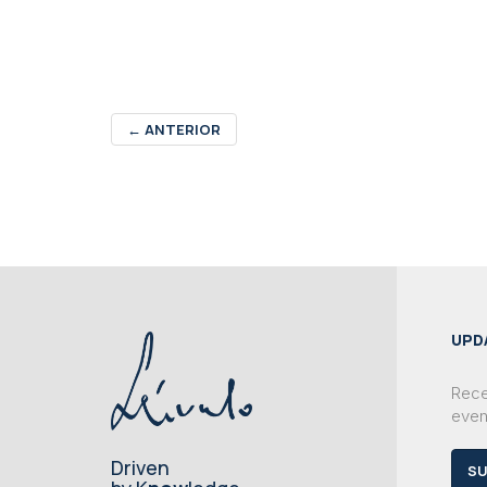
←
ANTERIOR
UPD
Rece
even
Driven
SU