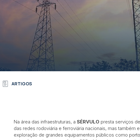
ARTIGOS
Na área das infraestruturas, a
SÉRVULO
presta serviços de
das redes rodoviária e ferroviária nacionais, mas também
exploração de grandes equipamentos públicos como portos