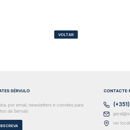
VOLTAR
ATES SÉRVULO
CONTACTE-
(+351)
ba, por email, newsletters e convites para
tos da Sérvulo
geral@s
ver loca
BSCREVA