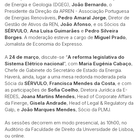
de Energia e Geologia (DGEG),
João Bernardo
, o
Presidente da Direção da APREN - Associação Portuguesa
de Energias Renováveis,
Pedro Amaral Jorge
, Diretor de
Gestão de Ativos da REN,
João Afonso
, e os Sócios da
SÉRVULO
,
Ana Luísa Guimarães
e
Pedro Silveira
Borges
. A moderação esteve a cargo de
Miguel Prado
,
Jornalista de Economia do Expresso.
A
24 de março
, discute-se “
A reforma legislativa do
Sistema Elétrico nacional
”, com
Maria Eugénia Cabaço
,
Chefe de Gabinete do Secretário de Estado da Energia.
Haverá, ainda, lugar a uma mesa redonda moderada pela
Sócia da
SÉRVULO
,
Francisca Mendes da Costa
, e com
as participações de
Sofia Coelho
, Diretora Jurídica da E-
REDES,
Joana Martins Mendes
, Head of Corporate Affairs
da Finerge,
Gisela Andrade
, Head of Legal & Regulatory da
Galp, e
João Marques Mendes
, Sócio da PLMJ.
As sessões decorrem em modo presencial, às 10h00, no
Auditório da Faculdade de Direito da Universidade de Lisboa,
ou online.