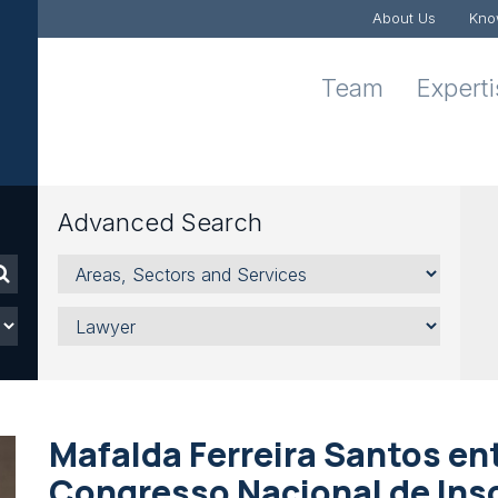
About Us
Kno
Team
Expert
Advanced Search
Areas,
Sectors
and
Lawyer
Services
Mafalda Ferreira Santos ent
Congresso Nacional de Ins