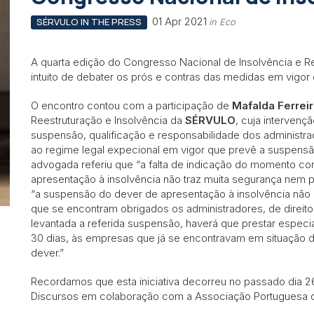
01 Apr 2021
SÉRVULO IN THE PRESS
in Eco
A quarta edição do Congresso Nacional de Insolvência e R
intuito de debater os prós e contras das medidas em vigor 
O encontro contou com a participação de
Mafalda Ferrei
Reestruturação e Insolvência da
SÉRVULO
, cuja intervenç
suspensão, qualificação e responsabilidade dos administra
ao regime legal expecional em vigor que prevê a suspensã
advogada referiu que “a falta de indicação do momento c
apresentação à insolvência não traz muita segurança nem p
“a suspensão do dever de apresentação à insolvência não 
que se encontram obrigados os administradores, de direit
levantada a referida suspensão, haverá que prestar especi
30 dias, às empresas que já se encontravam em situação de
dever.”
Recordamos que esta iniciativa decorreu no passado dia 
Discursos em colaboração com a Associação Portuguesa de