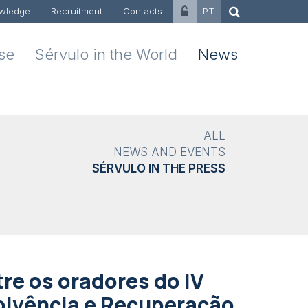
wledge
Recruitment
Contacts
PT
ise
Sérvulo in the World
News
ALL
NEWS AND EVENTS
SÉRVULO IN THE PRESS
re os oradores do IV
olvência e Recuperação