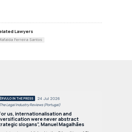
elated Lawyers
Mafalda Ferreira Santos
24 Jul 2026
ÉRVULO IN THE PRESS
 The Legal Industry Reviews (Portugal)
For us, internationalisation and
iversification were never abstract
trategic slogans”, Manuel Magalhães