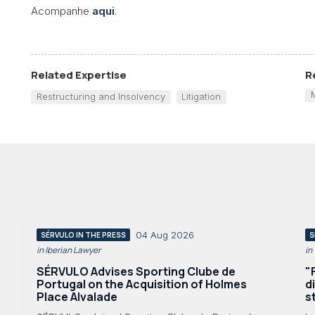
Acompanhe
aqui
.
Related Expertise
R
Restructuring and Insolvency
Litigation
04 Aug 2026
SÉRVULO IN THE PRESS
S
in Iberian Lawyer
in
SÉRVULO Advises Sporting Clube de
"
Portugal on the Acquisition of Holmes
d
Place Alvalade
s