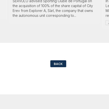
SÉRVULO advised Sporting Clube de Portugal on
In
the acquisition of 100% of the share capital of City
Le
Erev from Explorer A, Sàrl, the company that owns
M
the autonomous unit corresponding to...
re
BACK