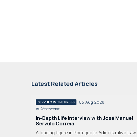
Latest Related Articles
05 Aug 2026
SÉRVULO IN THE PRESS
in Observador
In-Depth Life Interview with José Manuel
Sérvulo Correia
A leading figure in Portuguese Administrative Law,